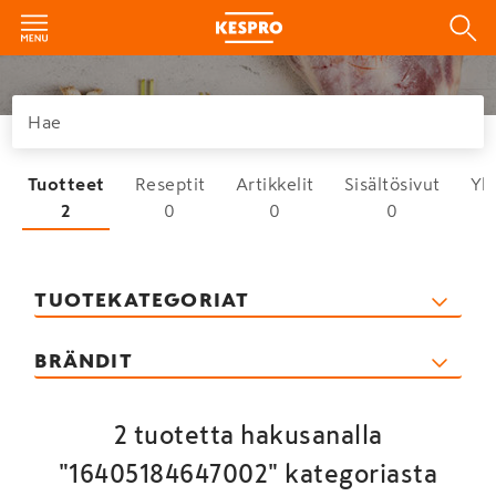
Tuotteet
Reseptit
Artikkelit
Sisältösivut
Yh
2
0
0
0
TUOTEKATEGORIAT
BRÄNDIT
2 tuotetta hakusanalla
"16405184647002" kategoriasta