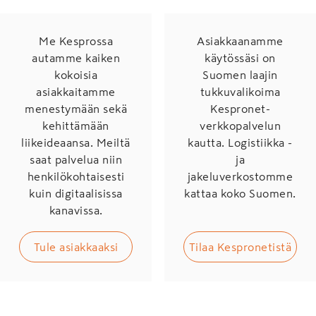
Me Kesprossa
Asiakkaanamme
autamme kaiken
käytössäsi on
kokoisia
Suomen laajin
asiakkaitamme
tukkuvalikoima
menestymään sekä
Kespronet-
kehittämään
verkkopalvelun
liikeideaansa. Meiltä
kautta. Logistiikka -
saat palvelua niin
ja
henkilökohtaisesti
jakeluverkostomme
kuin digitaalisissa
kattaa koko Suomen.
kanavissa.
Tule asiakkaaksi
Tilaa Kespronetistä