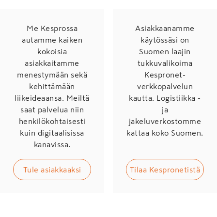
Me Kesprossa
Asiakkaanamme
autamme kaiken
käytössäsi on
kokoisia
Suomen laajin
asiakkaitamme
tukkuvalikoima
menestymään sekä
Kespronet-
kehittämään
verkkopalvelun
liikeideaansa. Meiltä
kautta. Logistiikka -
saat palvelua niin
ja
henkilökohtaisesti
jakeluverkostomme
kuin digitaalisissa
kattaa koko Suomen.
kanavissa.
Tule asiakkaaksi
Tilaa Kespronetistä