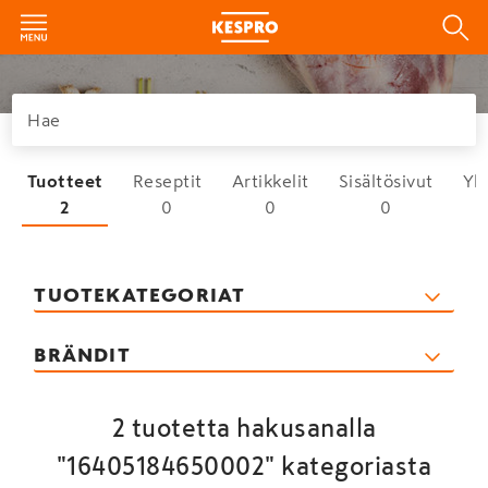
Tuotteet
Reseptit
Artikkelit
Sisältösivut
Yh
2
0
0
0
TUOTEKATEGORIAT
BRÄNDIT
2 tuotetta hakusanalla
"16405184650002" kategoriasta