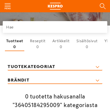
Tuotteet
Reseptit
Artikkelit
Sisältösivut
Yh
0
0
0
0
TUOTEKATEGORIAT
BRÄNDIT
0 tuotetta hakusanalla
"36405184295009" kategoriasta