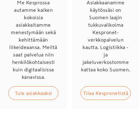
Me Kesprossa
Asiakkaanamme
autamme kaiken
käytössäsi on
kokoisia
Suomen laajin
asiakkaitamme
tukkuvalikoima
menestymään sekä
Kespronet-
kehittämään
verkkopalvelun
liikeideaansa. Meiltä
kautta. Logistiikka -
saat palvelua niin
ja
henkilökohtaisesti
jakeluverkostomme
kuin digitaalisissa
kattaa koko Suomen.
kanavissa.
Tule asiakkaaksi
Tilaa Kespronetistä