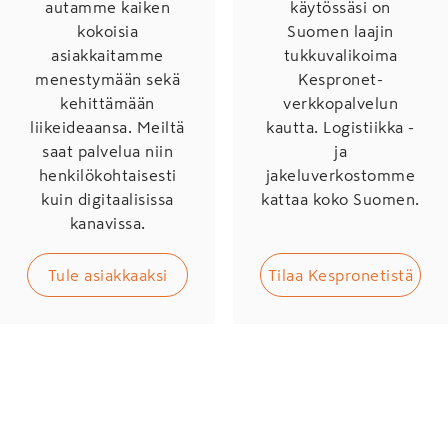
autamme kaiken
käytössäsi on
kokoisia
Suomen laajin
asiakkaitamme
tukkuvalikoima
menestymään sekä
Kespronet-
kehittämään
verkkopalvelun
liikeideaansa. Meiltä
kautta. Logistiikka -
saat palvelua niin
ja
henkilökohtaisesti
jakeluverkostomme
kuin digitaalisissa
kattaa koko Suomen.
kanavissa.
Tule asiakkaaksi
Tilaa Kespronetistä