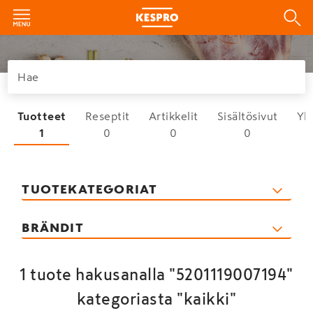
Tuotteet
Reseptit
Artikkelit
Sisältösivut
Yh
1
0
0
0
TUOTEKATEGORIAT
BRÄNDIT
1 tuote hakusanalla "5201119007194"
kategoriasta "kaikki"