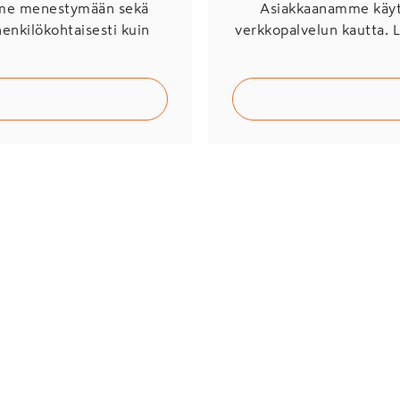
mme menestymään sekä
Asiakkaanamme käytö
henkilökohtaisesti kuin
verkkopalvelun kautta. 