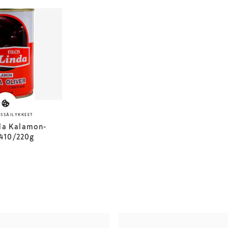
SSÄILYKKEET
nda Kalamon-
 410/220g