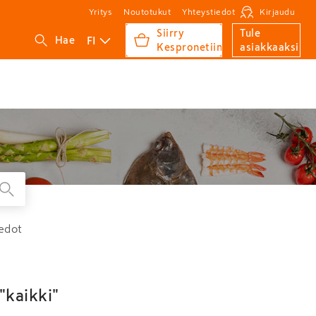
Yritys
Noutotukut
Yhteystiedot
Kirjaudu
Siirry
Tule
FI
Hae
Kespronetiin
asiakkaaksi
edot
"kaikki"