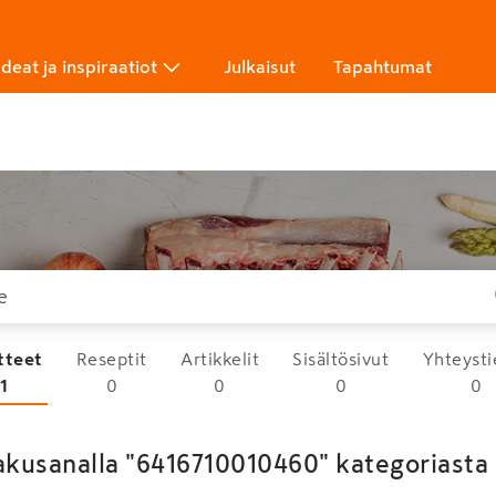
Ideat ja inspiraatiot
Julkaisut
Tapahtumat
tteet
Reseptit
Artikkelit
Sisältösivut
Yhteysti
1
0
0
0
0
akusanalla "6416710010460" kategoriasta 