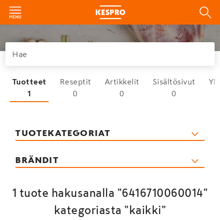
Tuotteet
Reseptit
Artikkelit
Sisältösivut
Yh
1
0
0
0
TUOTEKATEGORIAT
BRÄNDIT
1 tuote hakusanalla "6416710060014"
kategoriasta "kaikki"