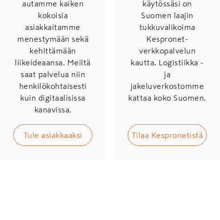
autamme kaiken
käytössäsi on
kokoisia
Suomen laajin
asiakkaitamme
tukkuvalikoima
menestymään sekä
Kespronet-
kehittämään
verkkopalvelun
liikeideaansa. Meiltä
kautta. Logistiikka -
saat palvelua niin
ja
henkilökohtaisesti
jakeluverkostomme
kuin digitaalisissa
kattaa koko Suomen.
kanavissa.
Tule asiakkaaksi
Tilaa Kespronetistä