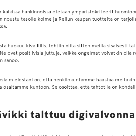
 kaikissa hankinnoissa otetaan ympäristökriteerit huomioo
n noustu tasolle kolme ja Reilun kaupan tuotteita on tarjoll
ssa.
ta huokuu kiva fiilis, tehtiin niitä sitten meillä sisäisesti ta
e ovat positiivisia juttuja, vaikka ongelmat voivatkin olla r
n sanoo.
asia mielestäni on, että henkilökuntamme haastaa meitäkin 
 osaltamme kuntoon. Se osoittaa, että tahtotila on kohdall
vikki talttuu digivalvonna