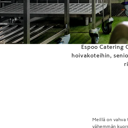
Espo
Espoo Catering O
hoivakoteihin, senio
r
Meillä on vahva 
vähemmän kuormi