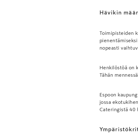
Hävikin määr
Toimipisteiden k
pienentämiseksi 
nopeasti vaihtuv
Henkilöstöä on 
Tähän mennessä 
Espoon kaupungin
jossa ekotukihen
Cateringistä 40 
Ympäristökri