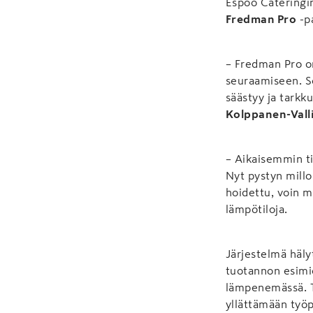
Espoo Cateringin
Fredman Pro
-pa
– Fredman Pro on
seuraamiseen. S
säästyy ja tarkk
Kolppanen-Vall
– Aikaisemmin tie
Nyt pystyn mill
hoidettu, voin m
lämpötiloja.
Järjestelmä häly
tuotannon esimies
lämpenemässä. Ti
yllättämään työp