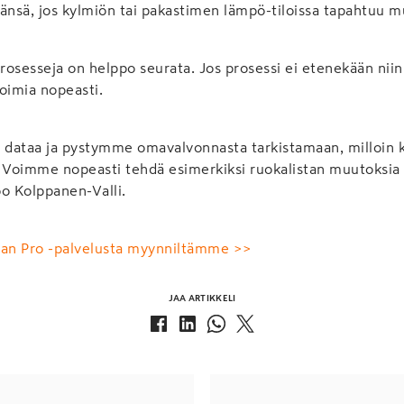
nsä, jos kylmiön tai pakastimen lämpö-tiloissa tapahtuu m
osesseja on helppo seurata. Jos prosessi ei etenekään niin
toimia nopeasti.
dataa ja pystymme omavalvonnasta tarkistamaan, milloin k
u. Voimme nopeasti tehdä esimerkiksi ruokalistan muutoksia t
oo Kolppanen-Valli.
man Pro -palvelusta myynniltämme >>
JAA ARTIKKELI