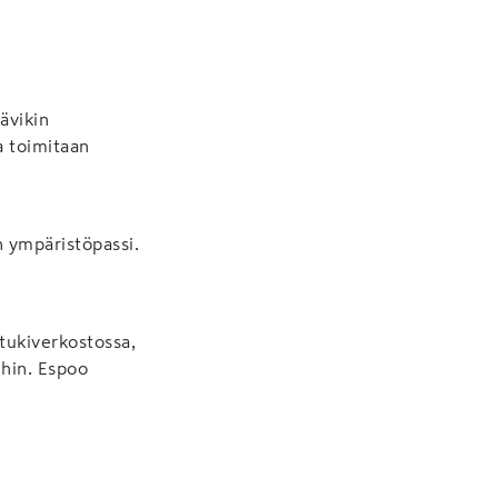
ävikin
a toimitaan
 ympäristöpassi.
tukiverkostossa,
ihin. Espoo