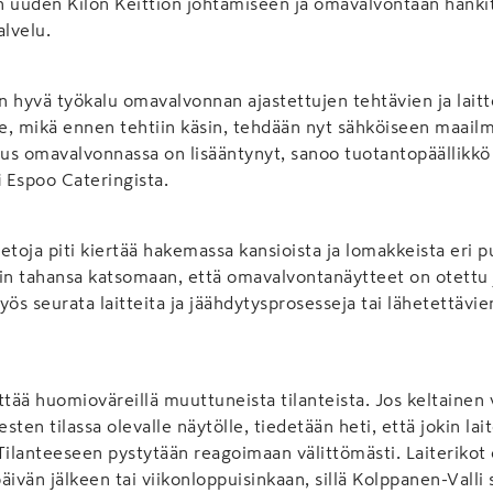
 uuden Kilon Keittiön johtamiseen ja omavalvontaan hankitt
lvelu.
 hyvä työkalu omavalvonnan ajastettujen tehtävien ja lait
e, mikä ennen tehtiin käsin, tehdään nyt sähköiseen maail
uus omavalvonnassa on lisääntynyt, sanoo tuotantopäällikk
i
Espoo Cateringista.
toja piti kiertää hakemassa kansioista ja lomakkeista eri puo
oin tahansa katsomaan, että omavalvontanäytteet on otettu 
yös seurata laitteita ja jäähdytysprosesseja tai lähetettävi
ttää huomioväreillä muuttuneista tilanteista. Jos keltainen 
ten tilassa olevalle näytölle, tiedetään heti, että jokin lai
lanteeseen pystytään reagoimaan välittömästi. Laiterikot 
äivän jälkeen tai viikonloppuisinkaan, sillä Kolppanen-Valli