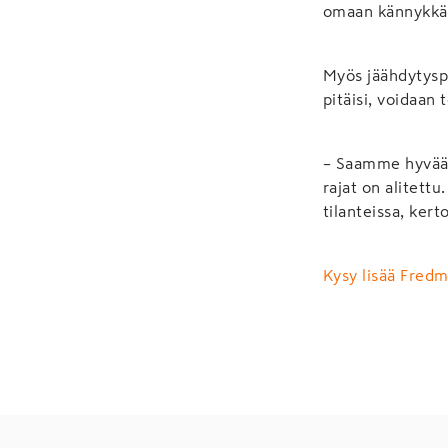
omaan kännykkää
Myös jäähdytyspr
pitäisi, voidaan 
– Saamme hyvää 
rajat on alitett
tilanteissa, kert
Kysy lisää Fred