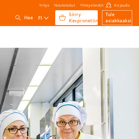
Yritys
Noutotukut
Yhteystiedot
Kirjaudu
Siirry
Tule
FI
Hae
Kespronetiin
asiakkaaksi