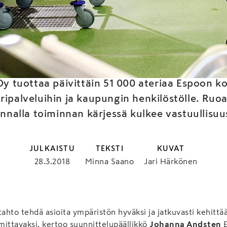
o Catering kantaa vas
y tuottaa päivittäin 51 000 ateriaa Espoon kou
ripalveluihin ja kaupungin henkilöstölle. Ruo
innalla toiminnan kärjessä kulkee vastuullisuu
JULKAISTU
TEKSTI
KUVAT
28.3.2018
Minna Saano
Jari Härkönen
tahto tehdä asioita ympäristön hyväksi ja jatkuvasti kehit
ttavaksi, kertoo suunnittelupäällikkö
Johanna Andsten
E