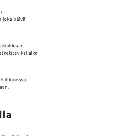
n,
a joka päivä
i asiakkaan
atkaistaviksi aika
hallinnossa
aan.
lla