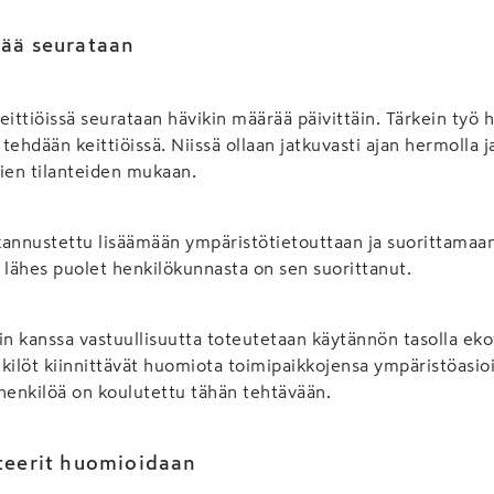
ää seurataan
eittiöissä seurataan hävikin määrää päivittäin. Tärkein työ h
tehdään keittiöissä. Niissä ollaan jatkuvasti ajan hermolla j
ien tilanteiden mukaan.
kannustettu lisäämään ympäristötietouttaan ja suorittamaan
lähes puolet henkilökunnasta on sen suorittanut.
 kanssa vastuullisuutta toteutetaan käytännön tasolla eko
kilöt kiinnittävät huomiota toimipaikkojensa ympäristöasio
henkilöä on koulutettu tähän tehtävään.
teerit huomioidaan