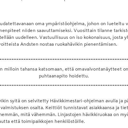
oudatettavanaan oma ympäristöohjelma, johon on lueteltu v
imenpiteet niiden saavuttamiseksi. Vuosittain tilanne tarkist
tellään uudelleen. Vastuullisuus on iso kokonaisuus, josta 
voitteista Andsten nostaa ruokahävikin pienentämisen.
n milloin tahansa katsomaan, että omavalvontanäytteet on
puhtaanapito hoidettu.
vikin syitä on selvitetty Hävikkimestari-ohjelman avulla ja 
valmistuksen osalta. Keittiöt tunnistavat asiakkaansa ja tie
emmän, mitä vähemmän. Linjastojen hävikkiruokaa on myö
utta että toimipaikkojen henkilöstöille.