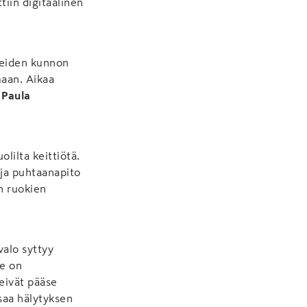
iin digitaalinen
teiden kunnon
maan. Aikaa
ö
Paula
lilta keittiötä.
ja puhtaanapito
en ruokien
valo syttyy
te on
eivät pääse
 saa hälytyksen