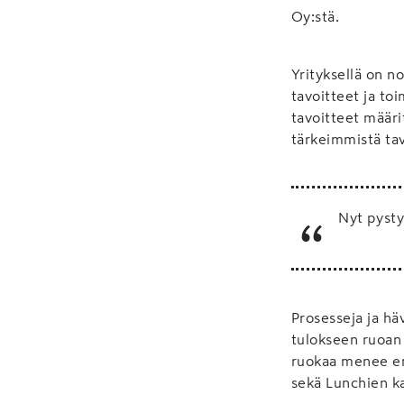
Oy:stä.
Yrityksellä on n
tavoitteet ja to
tavoitteet määri
tärkeimmistä ta
Nyt pysty
Prosesseja ja hä
tulokseen ruoan 
ruokaa menee en
sekä Lunchien ka