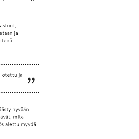
astuut,
etaan ja
yhtenä
 otettu ja
päästy hyvään
tävät, mitä
s alettu myydä