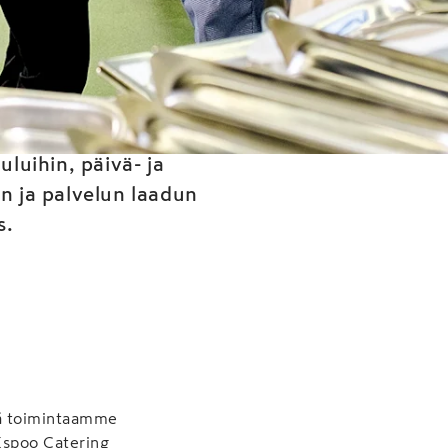
tuuta
luihin, päivä- ja
an ja palvelun laadun
s.
tää toimintaamme
spoo Catering