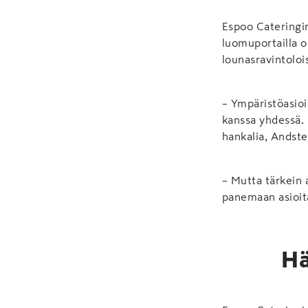
Espoo Cateringin
luomuportailla o
lounasravintoloi
– Ympäristöasiois
kanssa yhdessä. N
hankalia, Andste
– Mutta tärkein 
panemaan asioita
Hä