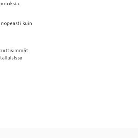
uutoksia.
 nopeasti kuin
riittisimmät
ällaisissa