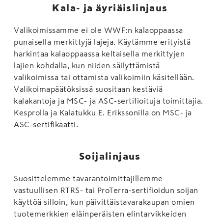
Kala- ja äyriäislinjaus
Valikoimissamme ei ole WWF:n kalaoppaassa
punaisella merkittyjä lajeja. Käytämme erityistä
harkintaa kalaoppaassa keltaisella merkittyjen
lajien kohdalla, kun niiden säilyttämistä
valikoimissa tai ottamista valikoimiin käsitellään.
Valikoimapäätöksissä suositaan kestäviä
kalakantoja ja MSC- ja ASC-sertifioituja toimittajia.
Kesprolla ja Kalatukku E. Erikssonilla on MSC- ja
ASC-sertifikaatti.
Soijalinjaus
Suosittelemme tavarantoimittajillemme
vastuullisen RTRS- tai ProTerra-sertifioidun soijan
käyttöä silloin, kun päivittäistavarakaupan omien
tuotemerkkien eläinperäisten elintarvikkeiden