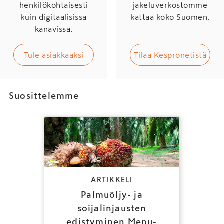
henkilökohtaisesti
jakeluverkostomme
kuin digitaalisissa
kattaa koko Suomen.
kanavissa.
Tule asiakkaaksi
Tilaa Kespronetistä
Suosittelemme
ARTIKKELI
Palmuöljy- ja
soijalinjausten
edistyminen Menu-