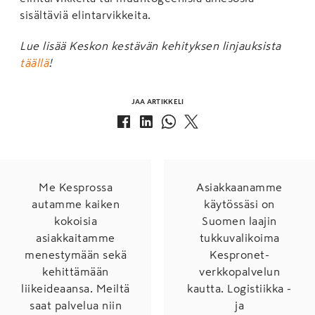
sisältäviä elintarvikkeita.
Lue lisää Keskon kestävän kehityksen linjauksista
täällä
!
JAA ARTIKKELI
Me Kesprossa
Asiakkaanamme
autamme kaiken
käytössäsi on
kokoisia
Suomen laajin
asiakkaitamme
tukkuvalikoima
menestymään sekä
Kespronet-
kehittämään
verkkopalvelun
liikeideaansa. Meiltä
kautta. Logistiikka -
saat palvelua niin
ja