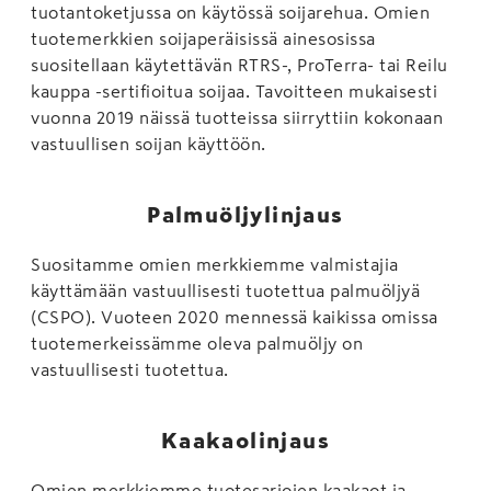
tuotantoketjussa on käytössä soijarehua. Omien
tuotemerkkien soijaperäisissä ainesosissa
suositellaan käytettävän RTRS-, ProTerra- tai Reilu
kauppa -sertifioitua soijaa. Tavoitteen mukaisesti
vuonna 2019 näissä tuotteissa siirryttiin kokonaan
vastuullisen soijan käyttöön.
Palmuöljylinjaus
Suositamme omien merkkiemme valmistajia
käyttämään vastuullisesti tuotettua palmuöljyä
(CSPO). Vuoteen 2020 mennessä kaikissa omissa
tuotemerkeissämme oleva palmuöljy on
vastuullisesti tuotettua.
Kaakaolinjaus
Omien merkkiemme tuotesarjojen kaakaot ja -