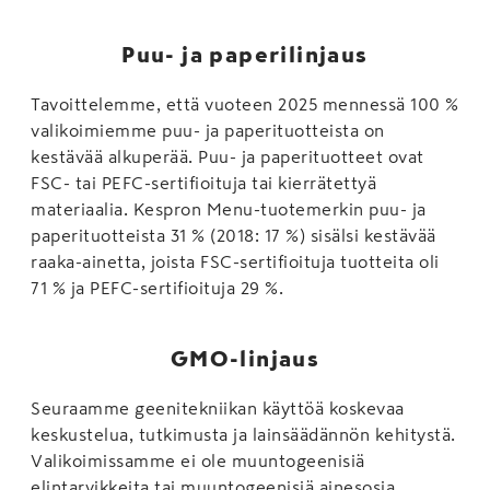
Puu- ja paperilinjaus
Tavoittelemme, että vuoteen 2025 mennessä 100 %
valikoimiemme puu- ja paperituotteista on
kestävää alkuperää. Puu- ja paperituotteet ovat
FSC- tai PEFC-sertifioituja tai kierrätettyä
materiaalia. Kespron Menu-tuotemerkin puu- ja
paperituotteista 31 % (2018: 17 %) sisälsi kestävää
raaka-ainetta, joista FSC-sertifioituja tuotteita oli
71 % ja PEFC-sertifioituja 29 %.
GMO-linjaus
Seuraamme geenitekniikan käyttöä koskevaa
keskustelua, tutkimusta ja lainsäädännön kehitystä.
Valikoimissamme ei ole muuntogeenisiä
elintarvikkeita tai muuntogeenisiä ainesosia