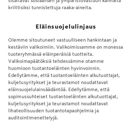
sisältävät sosiaalisen ja ympäristövastuun kannalta
kriittisiksi tunnistettuja raaka-aineita.
Eläinsuojelulinjaus
Olemme sitoutuneet vastuulliseen hankintaan ja
kestäviin valikoimiin. Valikoimissamme on monessa
tuoteryhmässä eläinperäisiä tuotteita.
Valikoimapäätöksiä tehdessämme otamme
huomioon tuotantoeläinten hyvinvoinnin.
Edellytämme, että tuotantoeläinten alkutuottajat,
kuljetusyritykset ja teurastamot noudattavat
eläinsuojelulainsäädäntöä. Edellytämme, että
sopimussuhteiset tuotantoeläinten alkutuottajat,
kuljetusyritykset ja teurastamot noudattavat
lihateollisuuden tuotantotapaohjelmia ja
auditointimenettelyjä.