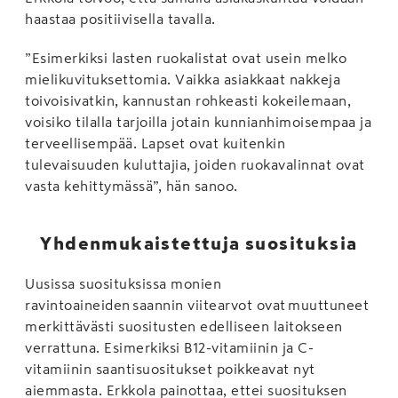
haastaa positiivisella tavalla.
”Esimerkiksi lasten ruokalistat ovat usein melko
mielikuvituksettomia. Vaikka asiakkaat nakkeja
toivoisivatkin, kannustan rohkeasti kokeilemaan,
voisiko tilalla tarjoilla jotain kunnianhimoisempaa ja
terveellisempää. Lapset ovat kuitenkin
tulevaisuuden kuluttajia, joiden ruokavalinnat ovat
vasta kehittymässä”, hän sanoo.
Yhdenmukaistettuja suosituksia
Uusissa suosituksissa monien
ravintoaineiden saannin viitearvot ovat muuttuneet
merkittävästi suositusten edelliseen laitokseen
verrattuna. Esimerkiksi B12-vitamiinin ja C-
vitamiinin saantisuositukset poikkeavat nyt
aiemmasta. Erkkola painottaa, ettei suosituksen