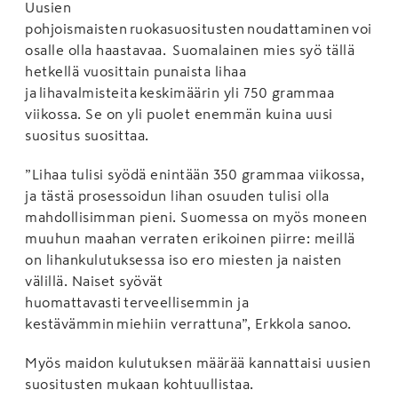
Uusien
pohjoismaisten ruokasuositusten noudattaminen voi
osalle olla haastavaa. Suomalainen mies syö tällä
hetkellä vuosittain punaista lihaa
ja lihavalmisteita keskimäärin yli 750 grammaa
viikossa. Se on yli puolet enemmän kuina uusi
suositus suosittaa.
”Lihaa tulisi syödä enintään 350 grammaa viikossa,
ja tästä prosessoidun lihan osuuden tulisi olla
mahdollisimman pieni. Suomessa on myös moneen
muuhun maahan verraten erikoinen piirre: meillä
on lihankulutuksessa iso ero miesten ja naisten
välillä. Naiset syövät
huomattavasti terveellisemmin ja
kestävämmin miehiin verrattuna”, Erkkola sanoo.
Myös maidon kulutuksen määrää kannattaisi uusien
suositusten mukaan kohtuullistaa.