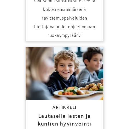
ravitsemussuosituksille. Feelia
kokosi ensimmäisenä
ravitsemuspalveluiden
tuottajana uudet ohjeet omaan
ruokaympyrään.”
ARTIKKELI
Lautasella lasten ja
kuntien hyvinvointi