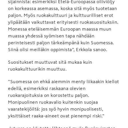
sijainnista: esimerkiksi Etelä-Euroopassa oliiviöljy
on korkeassa asemassa, koska sitä myös tuotetaan
paljon. Myös ruokakulttuuri ja kulttuurilliset erot
ylipäätään vaikuttavat erityisesti ruokasuosituksiin.
Monessa eteläisemmän Euroopan maassa muun
muassa yhdessä syömisen tapa nähdään
perinteisesti paljon tärkeämpänä kuin Suomessa.
Siinä olisi meilläkin oppimista”, Erkkola sanoo.
Suositukset muuttuvat sitä mukaa kuin
ruokakulttuurikin muuttuu.
”Suomessa on ehkä aiemmin menty liikaakin kiellot
edellä, esimerkiksi raskaana olevien
ruokarajoituksia on korostettu paljon.
Monipuolinen ruokavalio kuitenkin suojaa
vaaratekijöiltä: jos syö hyvin monipuolisesti,
yksittäiset raaka-aineet ovat pienempi riski.”