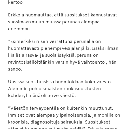
kertoo.
Erkkola huomauttaa, että suositukset kannustavat
suosimaan muun muassa perunaa aiempaa
enemmän.
”Esimerkiksi riisiin verrattuna perunalla on
huomattavasti pienempi vesijalanjälki. Lisäksi ilman
liiallisia rasva- ja suolalisäyksiä, peruna on
ravintosisällöltäänkin varsin hyvä vaihtoehto”, hän
sanoo.
Uusissa suosituksissa huomioidaan koko väestö.
Aiemmin pohjoismaisten ruokasuositusten
kohderyhmänä oli terve väestö.
”Väestön terveydentila on kuitenkin muuttunut.
Ihmiset ovat aiempaa ylipainoisempia, ja monilla on
kroonisia, diagnosoituja sairauksia. Suositukset
ottavat huomioon nyt myös heidät”, Erkkola sanoo.