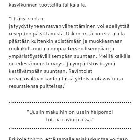
kasvikunnan tuotteilla tai kalalla.
”Lisäksi suolan
ja tyydyttyneen rasvan vähentäminen voi edellyttää
reseptien päivittämistä. Uskon, että horeca-alalla
päästään kuitenkin edistämään ja muokkaamaan
ruokakulttuuria aiempaa terveellisempään ja
ympäristöystävällisempään suuntaan. Meillä kaikilla
on edessämme terveys- ja ympäristösiirtymä
kestävämpään suuntaan. Ravintolat
voivat osaltaan kantaa tässä yhteiskuntavastuuta
resurssiensa puitteissa.”
”Uusiin makuihin on usein helpompi
tottua ravintolassa.”
Erkkola toivoo, että samalla asiakaskuntaa voidaan