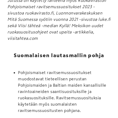
Jutussa on käytetty lähteenä myös Ruokaviraston
Pohjoismaiset ravitsemussuositukset 2023 -
sivustoa ruokavirasto.fi, Luonnonvarakeskuksen
Mitä Suomessa syötiin vuonna 2021 -sivustoa luke.fi
sekä Viisi tähteä -median Kyllä! Meksikon uudet
ruokasuositusohjeet ovat upeita -artikkelia,
viisitahtea.com
Suomalaisen lautasmallin pohja
Pohjoismaiset ravitsemussuositukset
muodostavat tieteellisen perustan
Pohjoismaiden ja Baltian maiden kansallisille
ravintoaineiden saantisuosituksille ja
ruokasuosituksille. Ravitsemussuosituksia
käytetään myös suomalaisten
ravitsemussuositusten pohjana.