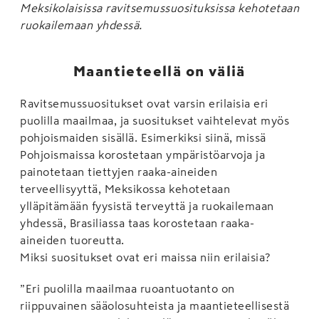
Meksikolaisissa ravitsemussuosituksissa kehotetaan
ruokailemaan yhdessä.
Maantieteellä on väliä
Ravitsemussuositukset ovat varsin erilaisia eri
puolilla maailmaa, ja suositukset vaihtelevat myös
pohjoismaiden sisällä. Esimerkiksi siinä, missä
Pohjoismaissa korostetaan ympäristöarvoja ja
painotetaan tiettyjen raaka-aineiden
terveellisyyttä, Meksikossa kehotetaan
ylläpitämään fyysistä terveyttä ja ruokailemaan
yhdessä, Brasiliassa taas korostetaan raaka-
aineiden tuoreutta.
Miksi suositukset ovat eri maissa niin erilaisia?
”Eri puolilla maailmaa ruoantuotanto on
riippuvainen sääolosuhteista ja maantieteellisestä