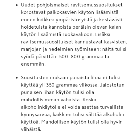
Uudet pohjoismaiset ravitsemussuositukset
korostavat palkokasvien käytön lisäämistä
ennen kaikkea ympäristösyistä ja kestävästi
hoidetuista kannoista peräisin olevan kalan
käytön lisäämistä ruokavalioon. Lisäksi
ravitsemussuositukset kannustavat kasvisten,
marjojen ja hedelmien syömiseen: näitä tulisi
syödä päivittäin 500–800 grammaa tai
enemmän.
Suositusten mukaan punaista lihaa ei tulisi
käyttää yli 350 grammaa viikossa. Jalostetun
punaisen lihan käytön tulisi olla
mahdollisimman vähäistä. Koska
alkoholinkäytölle ei voida asettaa turvallista
kynnysarvoa, kaikkien tulisi välttää alkoholin
käyttöä. Mahdollisen käytön tulisi olla hyvin
vähäistä.