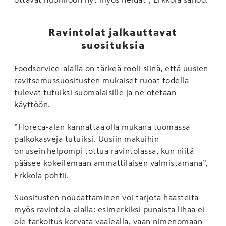
Ravintolat jalkauttavat
suosituksia
Foodservice-alalla on tärkeä rooli siinä, että uusien
ravitsemussuositusten mukaiset ruoat todella
tulevat tutuiksi suomalaisille ja ne otetaan
käyttöön.
”Horeca-alan kannattaa olla mukana tuomassa
palkokasveja tutuiksi. Uusiin makuihin
on usein helpompi tottua ravintolassa, kun niitä
pääsee kokeilemaan ammattilaisen valmistamana”,
Erkkola pohtii.
Suositusten noudattaminen voi tarjota haasteita
myös ravintola-alalla: esimerkiksi punaista lihaa ei
ole tarkoitus korvata vaalealla, vaan nimenomaan