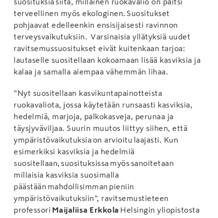
suosituksia siitä, millainen ruokavalio on paitsi
terveellinen myös ekologinen. Suositukset
pohjaavat edelleenkin ensisijaisesti ravinnon
terveysvaikutuksiin. Varsinaisia yllätyksiä uudet
ravitsemussuositukset eivät kuitenkaan tarjoa:
lautaselle suositellaan kokoamaan lisää kasviksia ja
kalaa ja samalla aiempaa vähemmän lihaa.
”Nyt suositellaan kasvikuntapainotteista
ruokavaliota, jossa käytetään runsaasti kasviksia,
hedelmiä, marjoja, palkokasveja, perunaa ja
täysjyväviljaa. Suurin muutos liittyy siihen, että
ympäristövaikutuksia on arvioitu laajasti. Kun
esimerkiksi kasviksia ja hedelmiä
suositellaan, suosituksissa myös sanoitetaan
millaisia kasviksia suosimalla
päästään mahdollisimman pieniin
ympäristövaikutuksiin”, ravitsemustieteen
professori
Maijaliisa Erkkola
Helsingin yliopistosta