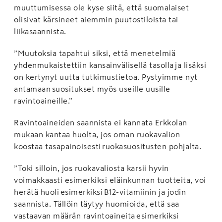
muuttumisessa ole kyse siitä, että suomalaiset
olisivat kärsineet aiemmin puutostiloista tai
liikasaannista.
”Muutoksia tapahtui siksi, että menetelmiä
yhdenmukaistettiin kansainvälisellä tasolla ja lisäksi
on kertynyt uutta tutkimustietoa. Pystyimme nyt
antamaan suositukset myös useille uusille
ravintoaineille.”
Ravintoaineiden saannista ei kannata Erkkolan
mukaan kantaa huolta, jos oman ruokavalion
koostaa tasapainoisesti ruokasuositusten pohjalta.
”Toki silloin, jos ruokavaliosta karsii hyvin
voimakkaasti esimerkiksi eläinkunnan tuotteita, voi
herätä huoli esimerkiksi B12-vitamiinin ja jodin
saannista. Tällöin täytyy huomioida, että saa
vastaavan määrän ravintoaineita esimerkiksi