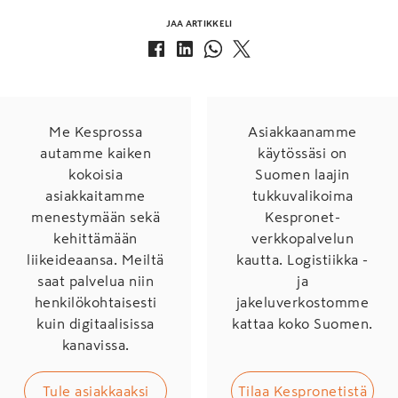
JAA ARTIKKELI
Me Kesprossa
Asiakkaanamme
autamme kaiken
käytössäsi on
kokoisia
Suomen laajin
asiakkaitamme
tukkuvalikoima
menestymään sekä
Kespronet-
kehittämään
verkkopalvelun
liikeideaansa. Meiltä
kautta. Logistiikka -
saat palvelua niin
ja
henkilökohtaisesti
jakeluverkostomme
kuin digitaalisissa
kattaa koko Suomen.
kanavissa.
Tule asiakkaaksi
Tilaa Kespronetistä