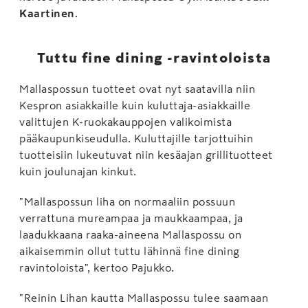
Kaartinen
.
Tuttu fine dining -ravintoloista
Mallaspossun tuotteet ovat nyt saatavilla niin
Kespron asiakkaille kuin kuluttaja-asiakkaille
valittujen K-ruokakauppojen valikoimista
pääkaupunkiseudulla. Kuluttajille tarjottuihin
tuotteisiin lukeutuvat niin kesäajan grillituotteet
kuin joulunajan kinkut.
"Mallaspossun liha on normaaliin possuun
verrattuna mureampaa ja maukkaampaa, ja
laadukkaana raaka-aineena Mallaspossu on
aikaisemmin ollut tuttu lähinnä fine dining
ravintoloista", kertoo Pajukko.
"Reinin Lihan kautta Mallaspossu tulee saamaan