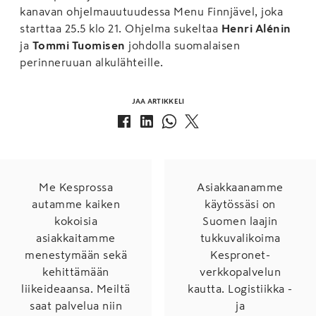
kanavan ohjelmauutuudessa Menu Finnjävel, joka
starttaa 25.5 klo 21. Ohjelma sukeltaa
Henri Alénin
ja
Tommi Tuomisen
johdolla suomalaisen
perinneruuan alkulähteille.
JAA ARTIKKELI
Me Kesprossa
Asiakkaanamme
autamme kaiken
käytössäsi on
kokoisia
Suomen laajin
asiakkaitamme
tukkuvalikoima
menestymään sekä
Kespronet-
kehittämään
verkkopalvelun
liikeideaansa. Meiltä
kautta. Logistiikka -
saat palvelua niin
ja