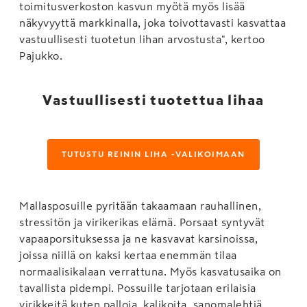
toimitusverkoston kasvun myötä myös lisää
näkyvyyttä markkinalla, joka toivottavasti kasvattaa
vastuullisesti tuotetun lihan arvostusta", kertoo
Pajukko.
Vastuullisesti tuotettua lihaa
TUTUSTU REININ LIHA -VALIKOIMAAN
Mallasposuille pyritään takaamaan rauhallinen,
stressitön ja virikerikas elämä. Porsaat syntyvät
vapaaporsituksessa ja ne kasvavat karsinoissa,
joissa niillä on kaksi kertaa enemmän tilaa
normaalisikalaan verrattuna. Myös kasvatusaika on
tavallista pidempi. Possuille tarjotaan erilaisia
virikkeitä kuten palloja, kalikoita, sanomalehtiä,