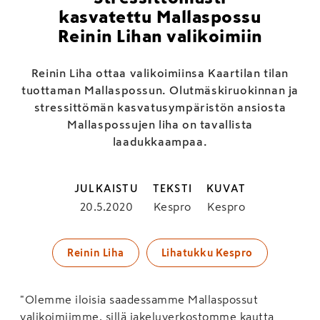
kasvatettu Mallaspossu
Reinin Lihan valikoimiin
Reinin Liha ottaa valikoimiinsa Kaartilan tilan
tuottaman Mallaspossun. Olutmäskiruokinnan ja
stressittömän kasvatusympäristön ansiosta
Mallaspossujen liha on tavallista
laadukkaampaa.
JULKAISTU
TEKSTI
KUVAT
20.5.2020
Kespro
Kespro
Reinin Liha
Lihatukku Kespro
"Olemme iloisia saadessamme Mallaspossut
valikoimiimme, sillä jakeluverkostomme kautta