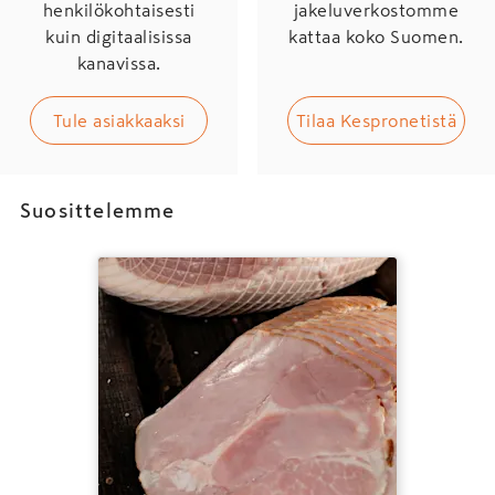
henkilökohtaisesti
jakeluverkostomme
kuin digitaalisissa
kattaa koko Suomen.
kanavissa.
Tule asiakkaaksi
Tilaa Kespronetistä
Suosittelemme