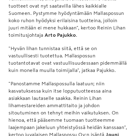
tuotteet ovat nyt saatavilla lähes kaikkialle
Suomeen. Pystymme hyödyntämään Mallaspossun
koko ruhon hyödyksi erilaisina tuotteina, jolloin
juuri mitään ei mene hukkaan", kertoo Reinin Lihan
toimitusjohtaja
Arto Pajukko
.
"Hyvän lihan tunnistaa siitä, että se on
vastuullisesti tuotettua. Mallaspossun
tuotantotavat ovat vastuullisuudessaan pidemmällä
kuin monella muulla toimijalla", jatkaa Pajukko.
"Panostamme Mallaspossulla laatuun; niin
kasvatuksessa kuin itse lopputuotteessa aina
asiakkaan lautaselle saakka. Reinin Lihan
lihamestareiden ammattitaito ja johdon
sitoutuminen on tehnyt meihin vaikutuksen. On
hienoa, että pääsemme tuomaan tuotteemme
laajempaan jakeluun yhteistyössä heidän kanssaan",
kertoo juvalaisen Mallaspossu Oy:n isäntä
Jouni