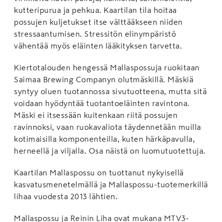
kutteripurua ja pehkua. Kaartilan tila hoitaa
possujen kuljetukset itse välttääkseen niiden
stressaantumisen. Stressitön elinympäristö
vähentää myös eläinten lääkityksen tarvetta.
Kiertotalouden hengessä Mallaspossuja ruokitaan
Saimaa Brewing Companyn olutmäskillä. Mäskiä
syntyy oluen tuotannossa sivutuotteena, mutta sitä
voidaan hyödyntää tuotantoeläinten ravintona.
Mäski ei itsessään kuitenkaan riitä possujen
ravinnoksi, vaan ruokavaliota täydennetään muilla
kotimaisilla komponenteilla, kuten härkäpavulla,
herneellä ja viljalla. Osa näistä on luomutuotettuja.
Kaartilan Mallaspossu on tuottanut nykyisellä
kasvatusmenetelmällä ja Mallaspossu-tuotemerkillä
lihaa vuodesta 2013 lähtien.
Mallaspossu ja Reinin Liha ovat mukana MTV3-