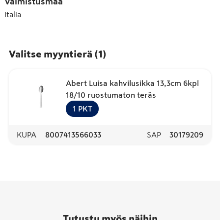
Valmistusmaa
Italia
Valitse myyntierä
(
1
)
Abert Luisa kahvilusikka 13,3cm 6kpl
18/10 ruostumaton teräs
1
PKT
KUPA
8007413566033
SAP
30179209
Tutustu myös näihin