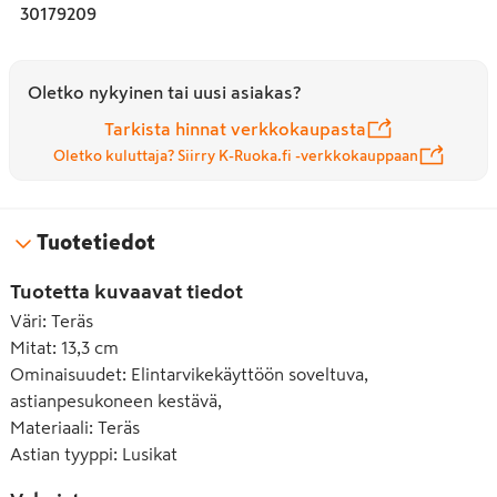
30179209
Oletko nykyinen tai uusi asiakas?
Tarkista hinnat verkkokaupasta
Oletko kuluttaja? Siirry K-Ruoka.fi -verkkokauppaan
Tuotetiedot
Tuotetta kuvaavat tiedot
Väri
:
Teräs
Mitat
:
13,3 cm
Ominaisuudet
:
Elintarvikekäyttöön soveltuva,
astianpesukoneen kestävä,
Materiaali
:
Teräs
Astian tyyppi
:
Lusikat