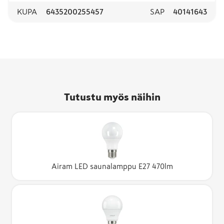
KUPA
6435200255457
SAP
40141643
Tutustu myös näihin
Airam LED saunalamppu E27 470lm