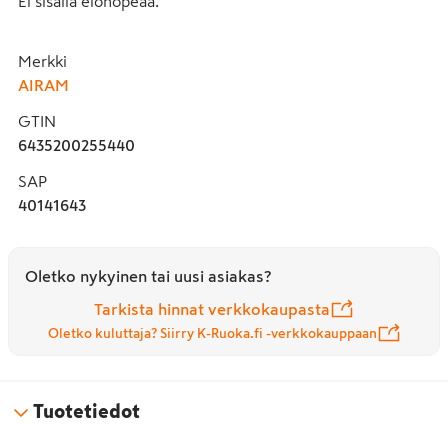
Ei sisällä elohopeaa.
Merkki
AIRAM
GTIN
6435200255440
SAP
40141643
Oletko nykyinen tai uusi asiakas?
Tarkista hinnat verkkokaupasta
Oletko kuluttaja? Siirry K-Ruoka.fi -verkkokauppaan
Tuotetiedot