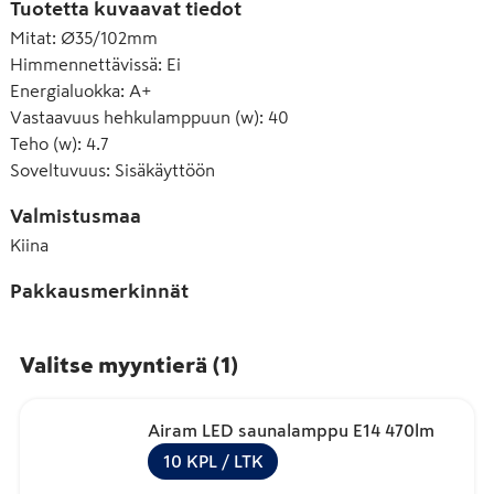
Tuotetta kuvaavat tiedot
Mitat
:
Ø35/102mm
Himmennettävissä
:
Ei
Energialuokka
:
A+
Vastaavuus hehkulamppuun (w)
:
40
Teho (w)
:
4.7
Soveltuvuus
:
Sisäkäyttöön
Valmistusmaa
Kiina
Pakkausmerkinnät
Valitse myyntierä
(
1
)
Airam LED saunalamppu E14 470lm
10
KPL
/ LTK