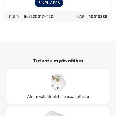
5
KPL
/ PSS
KUPA
6435200174420
SAP
40018889
Tutustu myös näihin
Airam valaisinpistoke maadoitettu