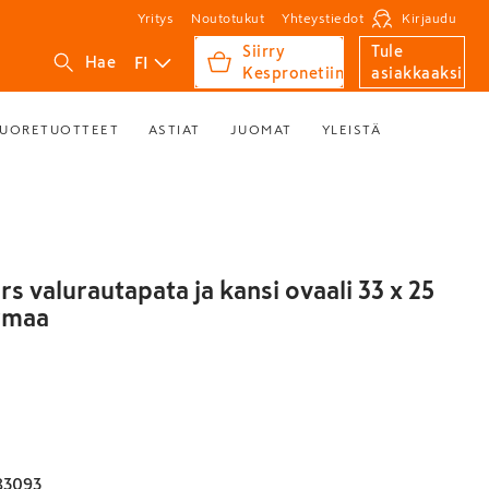
Yritys
Noutotukut
Yhteystiedot
Kirjaudu
Siirry
Tule
FI
Hae
Kespronetiin
asiakkaaksi
UORETUOTTEET
ASTIAT
JUOMAT
YLEISTÄ
rs valurautapata ja kansi ovaali 33 x 25
rmaa
83093