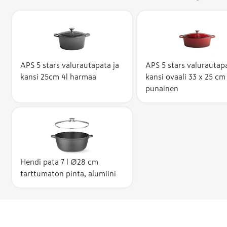
APS 5 stars valurautapata ja
APS 5 stars valurautapa
kansi 25cm 4l harmaa
kansi ovaali 33 x 25 cm 
punainen
Hendi pata 7 l Ø28 cm
tarttumaton pinta, alumiini