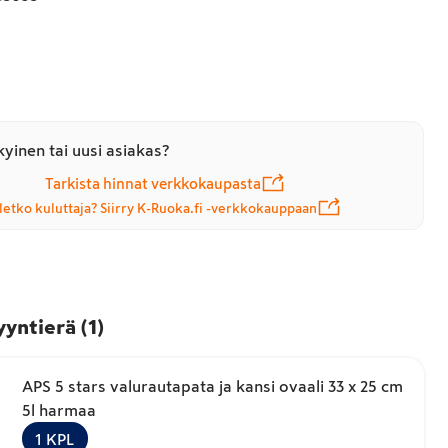
yinen tai uusi asiakas?
Tarkista hinnat verkkokaupasta
letko kuluttaja? Siirry K-Ruoka.fi -verkkokauppaan
yyntierä
(
1
)
APS 5 stars valurautapata ja kansi ovaali 33 x 25 cm
5l harmaa
1
KPL