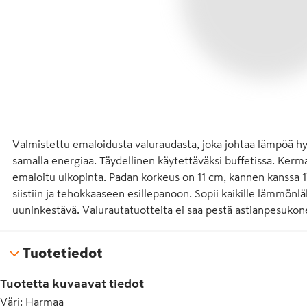
Valmistettu emaloidusta valuraudasta, joka johtaa lämpöä hyv
samalla energiaa. Täydellinen käytettäväksi buffetissa. Kerm
emaloitu ulkopinta. Padan korkeus on 11 cm, kannen kanssa 
siistiin ja tehokkaaseen esillepanoon. Sopii kaikille lämmönläh
uuninkestävä. Valurautatuotteita ei saa pestä astianpesukon
Tuotetiedot
Tuotetta kuvaavat tiedot
Väri
:
Harmaa