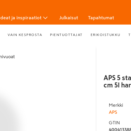
Ideat ja inspiraatiot
Julkaisut
Tapahtumat
VAIN KESPROSTA
PIENTUOTTAJAT
ERIKOISTUKKU
T
univuoat
APS 5 sta
cm 5l ha
Merkki
APS
GTIN
40041338