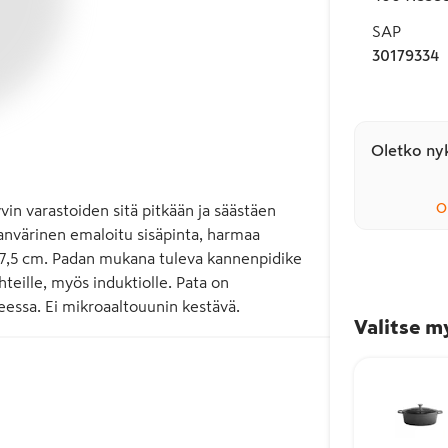
SAP
30179334
Oletko nyk
O
in varastoiden sitä pitkään ja säästäen 
anvärinen emaloitu sisäpinta, harmaa 
17,5 cm. Padan mukana tuleva kannenpidike 
teille, myös induktiolle. Pata on 
eessa. Ei mikroaaltouunin kestävä.
Valitse m