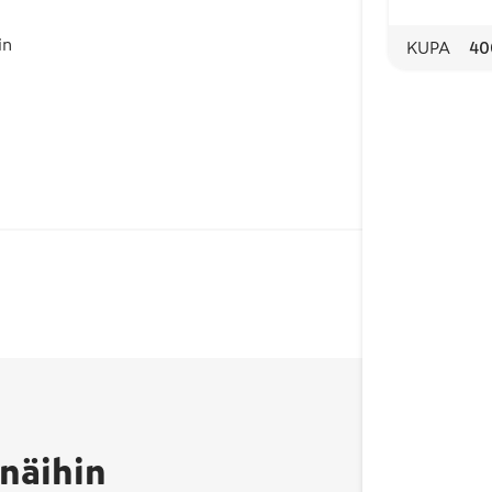
in
KUPA
40
näihin