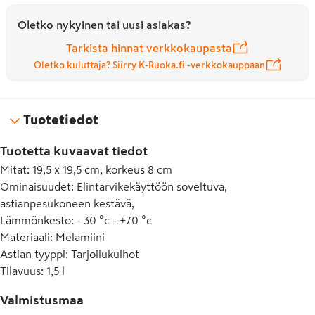
Oletko nykyinen tai uusi asiakas?
Tarkista hinnat verkkokaupasta
Oletko kuluttaja? Siirry K-Ruoka.fi -verkkokauppaan
Tuotetiedot
Tuotetta kuvaavat tiedot
Mitat
:
19,5 x 19,5 cm, korkeus 8 cm
Ominaisuudet
:
Elintarvikekäyttöön soveltuva,
astianpesukoneen kestävä,
Lämmönkesto
:
- 30 °c - +70 °c
Materiaali
:
Melamiini
Astian tyyppi
:
Tarjoilukulhot
Tilavuus
:
1,5 l
Valmistusmaa