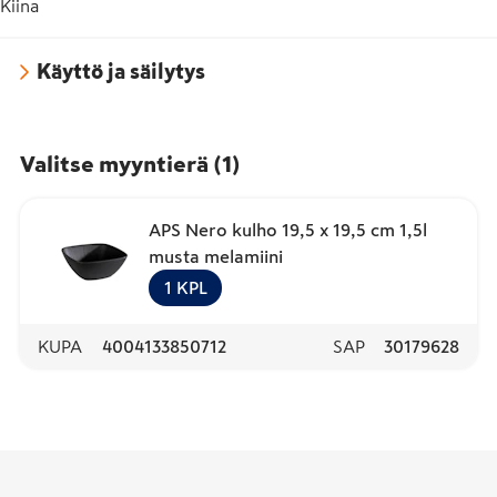
Kiina
Käyttö ja säilytys
Valitse myyntierä
(
1
)
APS Nero kulho 19,5 x 19,5 cm 1,5l
musta melamiini
1
KPL
KUPA
4004133850712
SAP
30179628