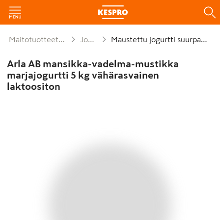
Maitotuotteet ja munat
Jogurtit
Maustettu jogurtti suurpakkaus
Arla AB mansikka-vadelma-mustikka
marjajogurtti 5 kg vähärasvainen
laktoositon