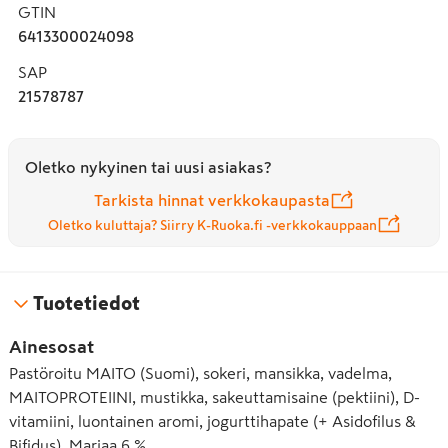
GTIN
6413300024098
SAP
21578787
Oletko nykyinen tai uusi asiakas?
Tarkista hinnat verkkokaupasta
Oletko kuluttaja? Siirry K-Ruoka.fi -verkkokauppaan
Tuotetiedot
Ainesosat
Pastöroitu MAITO (Suomi), sokeri, mansikka, vadelma,
MAITOPROTEIINI, mustikka, sakeuttamisaine (pektiini), D-
vitamiini, luontainen aromi, jogurttihapate (+ Asidofilus &
Bifidus). Marjaa 6 %.