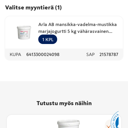
Valitse myyntierä
(
1
)
Arla AB mansikka-vadelma-mustikka
marjajogurtti 5 kg vähärasvainen
laktoositon
1
KPL
KUPA
6413300024098
SAP
21578787
Tutustu myös näihin