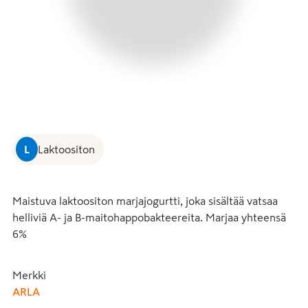
L
Laktoositon
Maistuva laktoositon marjajogurtti, joka sisältää vatsaa 
helliviä A- ja B-maitohappobakteereita. Marjaa yhteensä 
6%
Merkki
ARLA