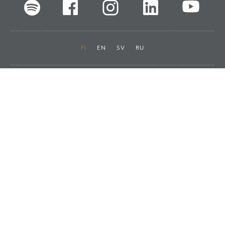
FI
EN
SV
RU
Pikalinkit
Oiva-raportit
Laskut ja maksut
Ota yhteyttä
Anna palautetta
Tukku
Usein kysyttyä
Haluan asiakkaaksi
Käyttöturvatiedotteet
Tilaa uutiskirje
Ota yhteyttä