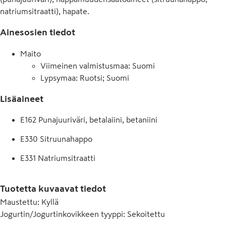
natriumsitraatti), hapate.
Ainesosien tiedot
Maito
Viimeinen valmistusmaa: Suomi
Lypsymaa: Ruotsi; Suomi
Lisäaineet
E162 Punajuuriväri, betalaiini, betaniini
E330 Sitruunahappo
E331 Natriumsitraatti
E410 Johanneksenleipäpuujauhe
Tuotetta kuvaavat tiedot
E440 Pektiini
Maustettu
:
Kyllä
Jogurtin/Jogurtinkovikkeen tyyppi
:
Sekoitettu