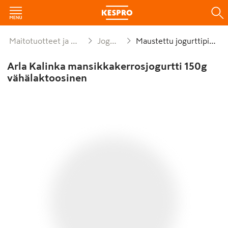
Maitotuotteet ja munat
Jogurtit
Maustettu jogurttipikari
Arla Kalinka mansikkakerrosjogurtti 150g
vähälaktoosinen