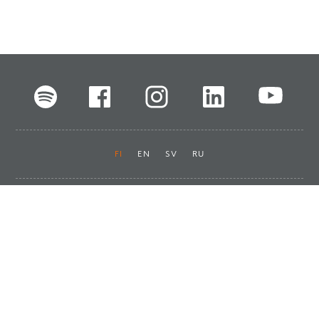
FI
EN
SV
RU
Pikalinkit
Oiva-raportit
Laskut ja maksut
Ota yhteyttä
Anna palautetta
Tukku
Usein kysyttyä
Haluan asiakkaaksi
Käyttöturvatiedotteet