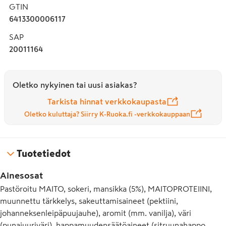
GTIN
6413300006117
SAP
20011164
Oletko nykyinen tai uusi asiakas?
Tarkista hinnat verkkokaupasta
Oletko kuluttaja? Siirry K-Ruoka.fi -verkkokauppaan
Tuotetiedot
Ainesosat
Pastöroitu MAITO, sokeri, mansikka (5%), MAITOPROTEIINI,
muunnettu tärkkelys, sakeuttamisaineet (pektiini,
johanneksenleipäpuujauhe), aromit (mm. vanilja), väri
(punajuuriväri), happamuudensäätöaineet (sitruunahappo,