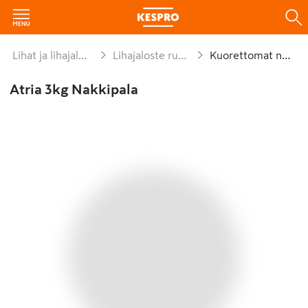
Lihat ja lihajalosteet
Lihajaloste ruokaan
Kuorettomat nakit
Atria 3kg Nakkipala