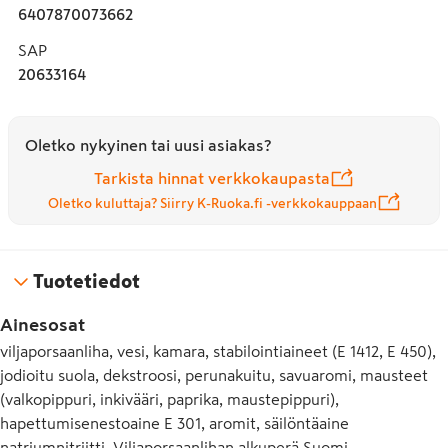
6407870073662
SAP
20633164
Oletko nykyinen tai uusi asiakas?
Tarkista hinnat verkkokaupasta
Oletko kuluttaja? Siirry K-Ruoka.fi -verkkokauppaan
Tuotetiedot
Ainesosat
viljaporsaanliha, vesi, kamara, stabilointiaineet (E 1412, E 450),
jodioitu suola, dekstroosi, perunakuitu, savuaromi, mausteet
(valkopippuri, inkivääri, paprika, maustepippuri),
hapettumisenestoaine E 301, aromit, säilöntäaine
natriumnitriitti. Viljaporsaanlihan alkuperä Suomi