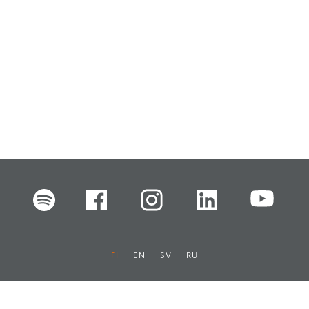
FI
EN
SV
RU