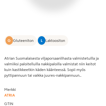
G
Gluteeniton
L
Laktoositon
Atrian Suomalaisesta viljaporsaanlihasta valmistetuilla ja 
valmiiksi paloitelluilla nakkipaloilla valmistat niin keitot 
kuin kastikkeetkin käden käänteessä. Sopii myös 
pyttipannuun tai vaikka juures-nakkipannuun..
Merkki
ATRIA
GTIN