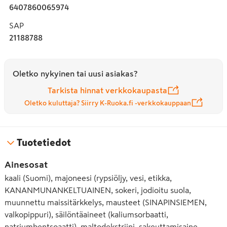
6407860065974
SAP
21188788
Oletko nykyinen tai uusi asiakas?
Tarkista hinnat verkkokaupasta
Oletko kuluttaja? Siirry K-Ruoka.fi -verkkokauppaan
Tuotetiedot
Ainesosat
kaali (Suomi), majoneesi (rypsiöljy, vesi, etikka,
KANANMUNANKELTUAINEN, sokeri, jodioitu suola,
muunnettu maissitärkkelys, mausteet (SINAPINSIEMEN,
valkopippuri), säilöntäaineet (kaliumsorbaatti,
natriumbentsoaatti), maltodekstriini, sakeuttamisaine