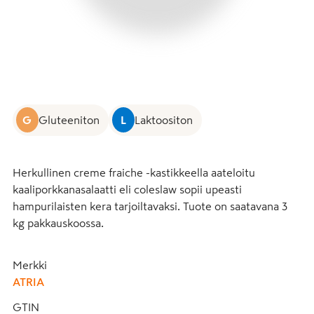
G
Gluteeniton
L
Laktoositon
Herkullinen creme fraiche -kastikkeella aateloitu 
kaaliporkkanasalaatti eli coleslaw sopii upeasti 
hampurilaisten kera tarjoiltavaksi. Tuote on saatavana 3 
kg pakkauskoossa.
Merkki
ATRIA
GTIN