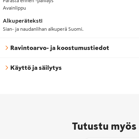
Parasta ennen -päiväys
Avainlippu
Alkuperäteksti
Sian- ja naudanlihan alkuperä Suomi.
Ravintoarvo- ja koostumustiedot
Hyvää
Suome
Käyttö ja säilytys
merkk
pakat
elinta
ja
eläint
alkup
joka k
suomal
Tutustu myös 
raaka-
ja työ