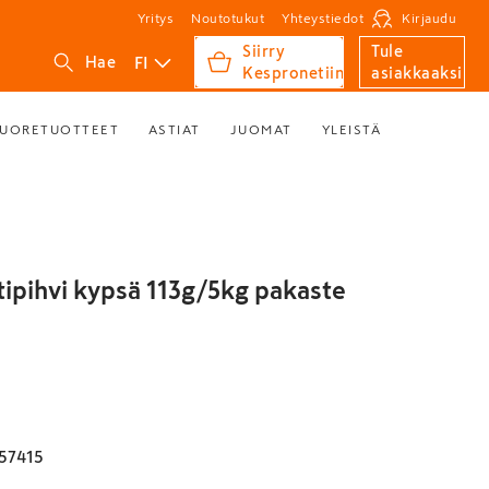
Yritys
Noutotukut
Yhteystiedot
Kirjaudu
Siirry
Tule
FI
Hae
Kespronetiin
asiakkaaksi
UORETUOTTEET
ASTIAT
JUOMAT
YLEISTÄ
ttipihvi kypsä 113g/5kg pakaste
57415