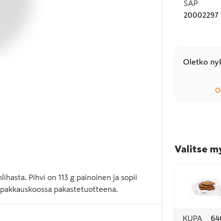
SAP
20002297
Oletko nyk
O
Valitse m
ihasta. Pihvi on 113 g painoinen ja sopii 
 pakkauskoossa pakastetuotteena.
KUPA
64