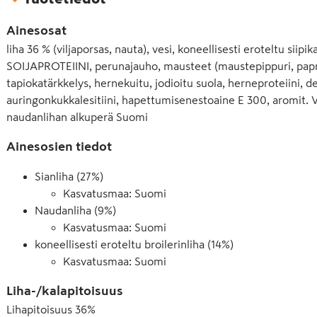
Ainesosat
liha 36 % (viljaporsas, nauta), vesi, koneellisesti eroteltu sii
SOIJAPROTEIINI, perunajauho, mausteet (maustepippuri, papri
tapiokatärkkelys, hernekuitu, jodioitu suola, herneproteiini, d
auringonkukkalesitiini, hapettumisenestoaine E 300, aromit. 
naudanlihan alkuperä Suomi
Ainesosien tiedot
Sianliha (27%)
Kasvatusmaa: Suomi
Naudanliha (9%)
Kasvatusmaa: Suomi
koneellisesti eroteltu broilerinliha (14%)
Kasvatusmaa: Suomi
Liha-/kalapitoisuus
Lihapitoisuus
36
%