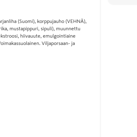
pikarjanliha (Suomi), korppujauho (VEHNÄ),
ka, mustapippuri, sipuli), muunnettu
ekstroosi, hiivauute, emulgointiaine
Voimakassuolainen. Viljaporsaan- ja