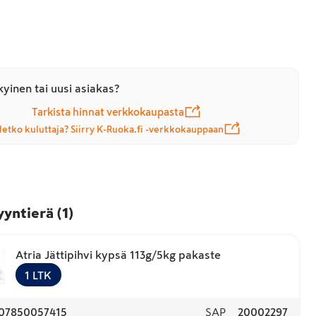
yinen tai uusi asiakas?
Tarkista hinnat verkkokaupasta
letko kuluttaja? Siirry K-Ruoka.fi -verkkokauppaan
yyntierä
(
1
)
Atria Jättipihvi kypsä 113g/5kg pakaste
1
LTK
07850057415
SAP
20002297