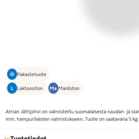
Pakastetuote
L
Laktoositon
Ma
Maidoton
Atrian Jättipihvi on valmistettu suomalaisesta naudan- ja sianl
mm. hampurilaisten valmistukseen. Tuote on saatavana 5 kg
Tuotetiedot