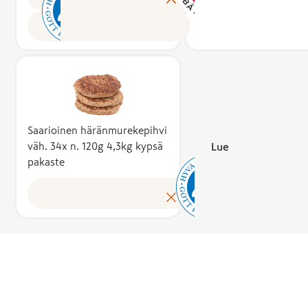
pakat
elintarvikkeita –
on ainoa sym
joka kertoo
Suome
ovat aina 100 %
Suomessa, jo
suomalaisista
Hyvää
suomalaisia.
tuotteen
raaka-aineist
Suome
Useamman
ravitsemuksel
ja työstä. Yh
merki
ainesosan
laadusta. Mer
ainesosan
myönt
tuotteissa
kriteerit per
tuotteet sek
Ruoka
raaka-aineista
ravitsemussuo
liha, kala, ma
Yhdist
vähintään 75 %
ja tutkittuun
ja munat –
Saarioinen häränmurekepihvi
on kotimaisia.
ravitsemusti
sellaisenaan j
väh. 34x n. 120g 4,3kg kypsä
Lue lisää
Lisäksi
Sydänmerkin
pakaste
osana muita
lopputuote
taustaorganis
elintarvikkeit
valmistetaan ja
ovat Suomen
ovat aina 100
pakataan
Sydänliitto ry
suomalaisia.
Suomessa.
Diabetesliitto
Useamman
Hyvää
ainesosan
Suomesta -
tuotteissa
merkin
raaka-aineist
myöntää
vähintään 75
Ruokatieto