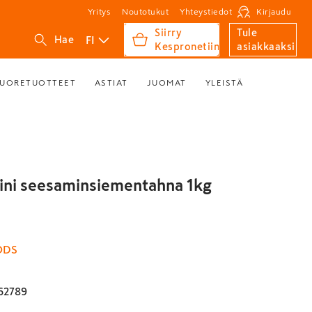
Yritys
Noutotukut
Yhteystiedot
Kirjaudu
Siirry
Tule
FI
Hae
Kespronetiin
asiakkaaksi
UORETUOTTEET
ASTIAT
JUOMAT
YLEISTÄ
ini seesaminsiementahna 1kg
ODS
62789