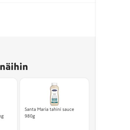
näihin
Santa Maria tahini sauce
kg
980g