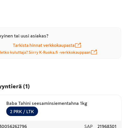
yinen tai uusi asiakas?
Tarkista hinnat verkkokaupasta
letko kuluttaja? Siirry K-Ruoka.fi -verkkokauppaan
yyntierä
(
1
)
Baba Tahini seesaminsiementahna 1kg
2
PRK
/ LTK
30056262796
SAP
21968301