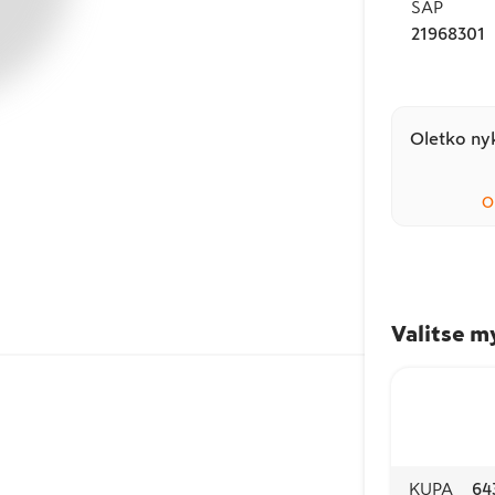
SAP
21968301
Oletko nyk
O
Valitse m
KUPA
64