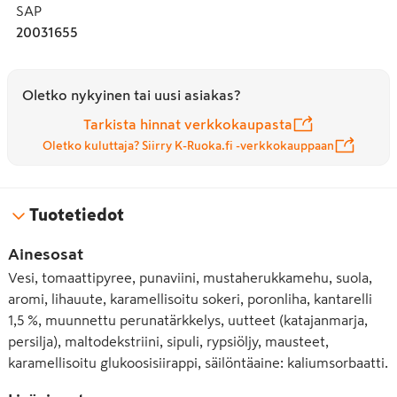
SAP
20031655
Oletko nykyinen tai uusi asiakas?
Tarkista hinnat verkkokaupasta
Oletko kuluttaja? Siirry K-Ruoka.fi -verkkokauppaan
Tuotetiedot
Ainesosat
Vesi, tomaattipyree, punaviini, mustaherukkamehu, suola,
aromi, lihauute, karamellisoitu sokeri, poronliha, kantarelli
1,5 %, muunnettu perunatärkkelys, uutteet (katajanmarja,
persilja), maltodekstriini, sipuli, rypsiöljy, mausteet,
karamellisoitu glukoosisiirappi, säilöntäaine: kaliumsorbaatti.