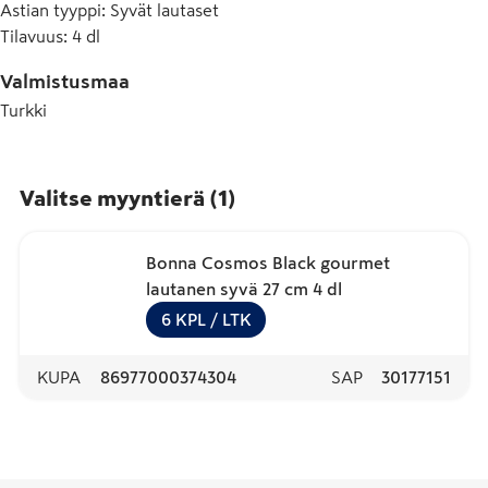
Astian tyyppi
:
Syvät lautaset
Tilavuus
:
4 dl
Valmistusmaa
Turkki
Valitse myyntierä
(
1
)
Bonna Cosmos Black gourmet
lautanen syvä 27 cm 4 dl
6
KPL
/ LTK
KUPA
86977000374304
SAP
30177151