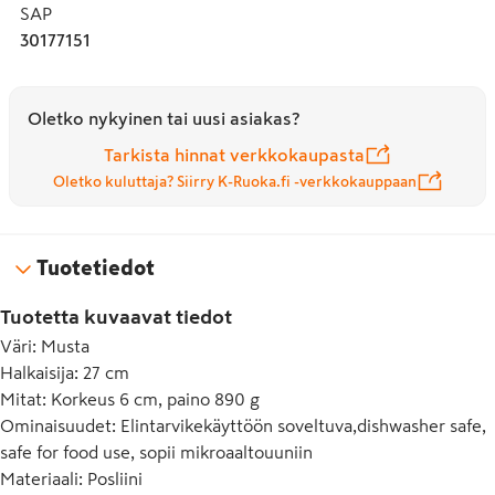
SAP
30177151
Oletko nykyinen tai uusi asiakas?
Tarkista hinnat verkkokaupasta
Oletko kuluttaja? Siirry K-Ruoka.fi -verkkokauppaan
Tuotetiedot
Tuotetta kuvaavat tiedot
Väri
:
Musta
Halkaisija
:
27 cm
Mitat
:
Korkeus 6 cm, paino 890 g
Ominaisuudet
:
Elintarvikekäyttöön soveltuva,dishwasher safe,
safe for food use, sopii mikroaaltouuniin
Materiaali
:
Posliini