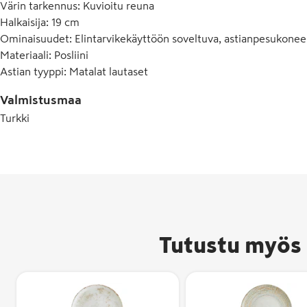
Värin tarkennus
:
Kuvioitu reuna
Halkaisija
:
19 cm
Ominaisuudet
:
Elintarvikekäyttöön soveltuva, astianpesukonee
Materiaali
:
Posliini
Astian tyyppi
:
Matalat lautaset
Valmistusmaa
Turkki
Tutustu myös 