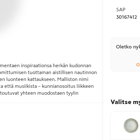
SAP
30167412
Oletko nyk
O
mentaen inspiraationsa herkän kudonnan 
omittumisen tuottaman aistillisen nautinnon 
en luonteen kattaukseen. Malliston nimi 
a että musiikista – kunnianosoitus liikkeen 
ietoutuvat yhteen muodostaen tyylin 
i elämykseksi. Bonnan reunasärötakuu.
Valitse m