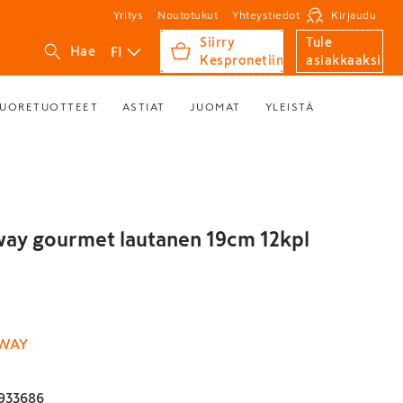
Yritys
Noutotukut
Yhteystiedot
Kirjaudu
Siirry
Tule
FI
Hae
Kespronetiin
asiakkaaksi
UORETUOTTEET
ASTIAT
JUOMAT
YLEISTÄ
ay gourmet lautanen 19cm 12kpl
WAY
933686