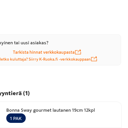
yinen tai uusi asiakas?
Tarkista hinnat verkkokaupasta
letko kuluttaja? Siirry K-Ruoka.fi -verkkokauppaan
yyntierä
(
1
)
Bonna Sway gourmet lautanen 19cm 12kpl
1
PAK