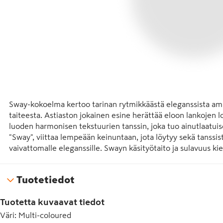
Sway-kokoelma kertoo tarinan rytmikkäästä eleganssista am
taiteesta. Astiaston jokainen esine herättää eloon lankojen l
luoden harmonisen tekstuurien tanssin, joka tuo ainutlaatuis
"Sway", viittaa lempeään keinuntaan, jota löytyy sekä tanssist
vaivattomalle eleganssille. Swayn käsityötaito ja sulavuus k
sinfonian, joka nostaa jokaisen ruokailuhetken taiteelliseks
Tuotetiedot
Tuotetta kuvaavat tiedot
Väri
:
Multi-coloured