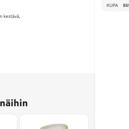
KUPA
86
n kestävä,
näihin