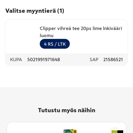
Valitse myyntierä
(
1
)
Clipper vihreä tee 20ps lime lnkivääri
luomu
4
RS
/ LTK
KUPA
5021991971648
SAP
21586521
Tutustu myös näihin