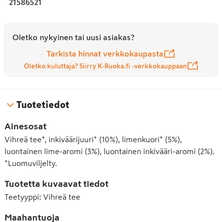
21586521
Oletko nykyinen tai uusi asiakas?
Tarkista hinnat verkkokaupasta
Oletko kuluttaja? Siirry K-Ruoka.fi -verkkokauppaan
Tuotetiedot
Ainesosat
Vihreä tee*, inkiväärijuuri* (10%), limenkuori* (5%),
luontainen lime-aromi (3%), luontainen inkivääri-aromi (2%).
*Luomuviljelty.
Tuotetta kuvaavat tiedot
Teetyyppi
:
Vihreä tee
Maahantuoja