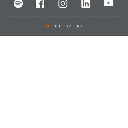
FI
EN
SV
RU
Pikalinkit
Oiva-raportit
Laskut ja maksut
Ota yhteyttä
Anna palautetta
Tukku
Usein kysyttyä
Haluan asiakkaaksi
Käyttöturvatiedotteet
Tilaa uutiskirje
Ota yhteyttä