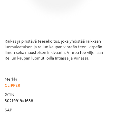
Raikas ja piristävä teesekoitus, joka yhdistää raikkaan 
luomulaatuisen ja reilun kaupan vihreän teen, kirpeän 
limen sekä mausteisen inkiväärin. Vihreä tee viljellään 
Reilun kaupan luomutiloilla Intiassa ja Kiinassa.

Clipperin teet ja haudukkeet ovat puhtaista luonnollisista 
raaka-aineista eikä niihin lisätä mitään keinotekoista. 
Merkki
Tuotteet sekoitetaan ja pakataan Clipperin teetehtaalla 
CLIPPER
Etelä-Englannissa. Kierrätettävä pakkaus sisältää 20 
yksittäispakattua, valkaisematonta ja muovitonta 
GTIN
teepussia.
5021991941658
SAP