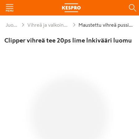
Juomat
Vihreä ja valkoinen tee
Maustettu vihreä pussitee
Clipper vihreä tee 20ps lime lnkivääri luomu