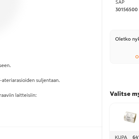
SAP
30156500
Oletko nyk
O
een. 

teriarasioiden suljentaan. 

Valitse m
viin laitteisiin:

KUPA
64