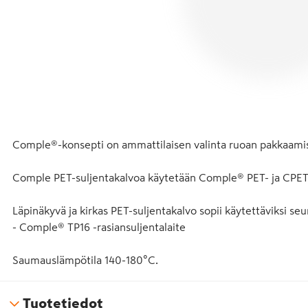
Comple®-konsepti on ammattilaisen valinta ruoan pakkaamis
Comple PET-suljentakalvoa käytetään Comple® PET- ja CPET-a
Läpinäkyvä ja kirkas PET-suljentakalvo sopii käytettäviksi seuraa
- Comple® TP16 -rasiansuljentalaite

Saumauslämpötila 140-180°C.
Tuotetiedot