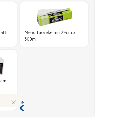
Avainlippu-merkki
kertoo, että tuote on
valmistettu Suomessa
atti
Menu tuorekelmu 29cm x
300m
ja sen
kotimaisuusaste on
vähintään 50 %.
Kotimaisuusaste
kuvaa suomalaisten
kustannusten osuutta
tuotteen
0cm
omakustannusarvosta.
Avainlippu auttaa
Lue lisää
tunnistamaan
suomalaisen työn
tuloksen ja tukemaan
kotimaista