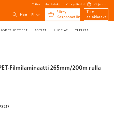
Yritys
Noutotukut
Yhteystiedot
Kirjaudu
Siirry
Tule
FI
Hae
Kespronetiin
asiakkaaksi
UORETUOTTEET
ASTIAT
JUOMAT
YLEISTÄ
ET-Filmilaminaatti 265mm/200m rulla
78217