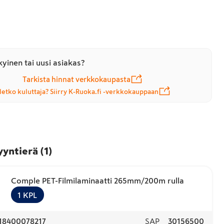
yinen tai uusi asiakas?
Tarkista hinnat verkkokaupasta
letko kuluttaja? Siirry K-Ruoka.fi -verkkokauppaan
yyntierä
(
1
)
Comple PET-Filmilaminaatti 265mm/200m rulla
1
KPL
18400078217
SAP
30156500