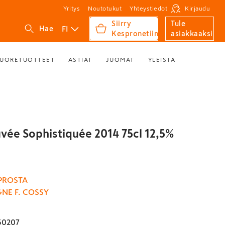
Yritys
Noutotukut
Yhteystiedot
Kirjaudu
Siirry
Tule
FI
Hae
Kespronetiin
asiakkaaksi
UORETUOTTEET
ASTIAT
JUOMAT
YLEISTÄ
vée Sophistiquée 2014 75cl 12,5%
PROSTA
NE F. COSSY
50207