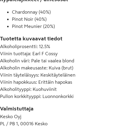
Chardonnay (40%)
Pinot Noir (40%)
Pinot Meunier (20%)
Tuotetta kuvaavat tiedot
Alkoholiprosentti
:
12.5%
Viinin tuottaja
:
Earl F Cossy
Alkoholin väri
:
Pale tai vaalea blond
Alkoholin makeusaste
:
Kuiva (brut)
Viinin täyteläisyys
:
Keskitäyteläinen
Viinin hapokkuus
:
Erittäin hapokas
Alkoholityyppi
:
Kuohuviinit
Pullon korkkityyppi
:
Luonnonkorkki
Valmistuttaja
Kesko Oyj
PL / PB 1, 00016 Kesko