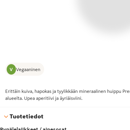
V
Vegaaninen
Erittäin kuiva, hapokas ja tyylikkään mineraalinen huippu P
alueelta. Upea aperitiivi ja äyriäisviini.
Tuotetiedot
Rypälelajikkeet / ainesosat