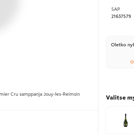
SAP
21637579
Oletko nyk
O
remier Cru samppanja Jouy-les-Reimsin 
Valitse m