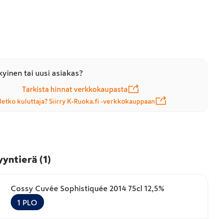
yinen tai uusi asiakas?
Tarkista hinnat verkkokaupasta
letko kuluttaja? Siirry K-Ruoka.fi -verkkokauppaan
yyntierä
(
1
)
Cossy Cuvée Sophistiquée 2014 75cl 12,5%
1
PLO