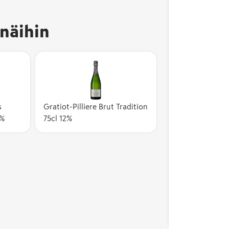
näihin
s
Gratiot-Pilliere Brut Tradition
2%
75cl 12%