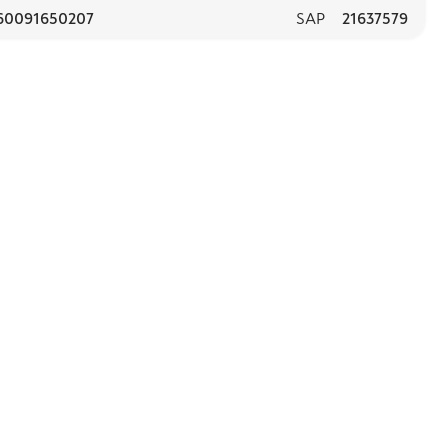
60091650207
SAP
21637579