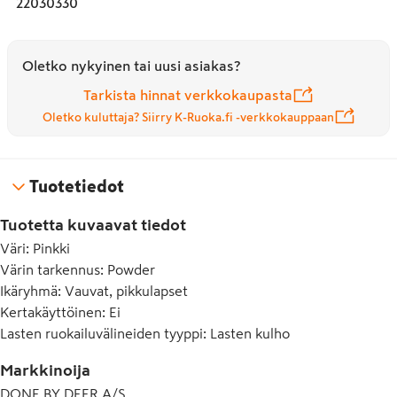
22030330
kuvio, jossa on iloinen Birdee, joka nauttii elämästä pilvien 
keskellä. Sen silkkinen mattapinta sopii yhteen muun 
Foodie-malliston kanssa. Pohjan tummempi sävy lisää 
Oletko nykyinen tai uusi asiakas?
mukavan kaksivärisen yksityiskohdan.
Tarkista hinnat verkkokaupasta
Oletko kuluttaja? Siirry K-Ruoka.fi -verkkokauppaan
Tuotetiedot
Tuotetta kuvaavat tiedot
Väri
:
Pinkki
Värin tarkennus
:
Powder
Ikäryhmä
:
Vauvat, pikkulapset
Kertakäyttöinen
:
Ei
Lasten ruokailuvälineiden tyyppi
:
Lasten kulho
Markkinoija
DONE BY DEER A/S