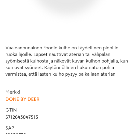
Vaaleanpunainen Foodie kulho on täydellinen pienille 
ruokailijoille. Lapset nauttivat aterian tai välipalan 
syömisestä kulhosta ja näkevät kuvan kulhon pohjalla, kun 
kun ovat syöneet. Käytännöllinen liukumaton pohja 
varmistaa, että lasten kulho pysyy paikallaan aterian 
aikana.
Merkki
Happy clouds kulho on suunniteltu jokapäiväiseen 
DONE BY DEER
elämään lasten kanssa ja kestää konepesun ja 
mikroaaltouunin. Kun se on palvellut tarkoituksensa 
GTIN
lukemattomien perheillallisten jälkeen, se voidaan lajitella 
5712643047513
muoviksi ja kierrättää uusiksi arkituotteiksi.
SAP
Vaaleanpunaiseen Foodie-kulhoon on painettu suloinen 