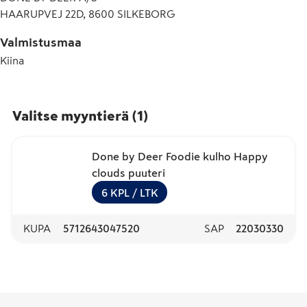
HAARUPVEJ 22D, 8600 SILKEBORG
Valmistusmaa
Kiina
Valitse myyntierä
(
1
)
Done by Deer Foodie kulho Happy
clouds puuteri
6
KPL
/ LTK
KUPA
5712643047520
SAP
22030330