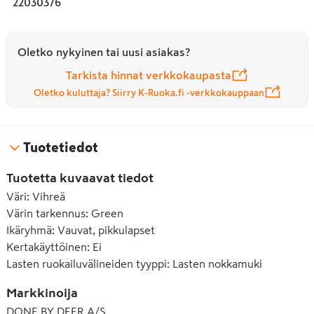
22030376
pisteillä, piristää kaikkia aterioita. Mukin silkkinen 
mattapinta sopii yhteen muun Foodie-malliston kanssa. 
Kannen tummempi sävy lisää mukavan kaksivärisen 
Oletko nykyinen tai uusi asiakas?
yksityiskohdan.
Tarkista hinnat verkkokaupasta
Oletko kuluttaja? Siirry K-Ruoka.fi -verkkokauppaan
Tuotetiedot
Tuotetta kuvaavat tiedot
Väri
:
Vihreä
Värin tarkennus
:
Green
Ikäryhmä
:
Vauvat, pikkulapset
Kertakäyttöinen
:
Ei
Lasten ruokailuvälineiden tyyppi
:
Lasten nokkamuki
Markkinoija
DONE BY DEER A/S