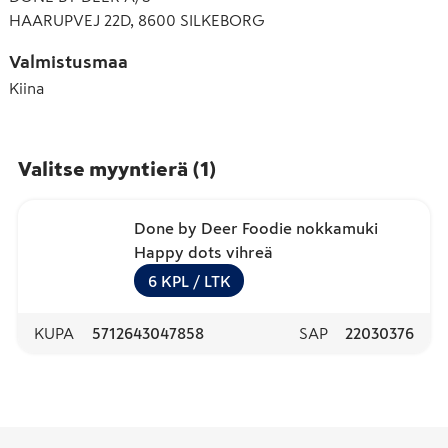
HAARUPVEJ 22D, 8600 SILKEBORG
Valmistusmaa
Kiina
Valitse myyntierä
(
1
)
Done by Deer Foodie nokkamuki
Happy dots vihreä
6
KPL
/ LTK
KUPA
5712643047858
SAP
22030376