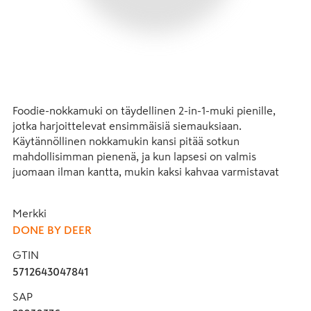
Foodie-nokkamuki on täydellinen 2-in-1-muki pienille, 
jotka harjoittelevat ensimmäisiä siemauksiaan. 
Käytännöllinen nokkamukin kansi pitää sotkun 
mahdollisimman pienenä, ja kun lapsesi on valmis 
juomaan ilman kantta, mukin kaksi kahvaa varmistavat 
vakaan otteen.
Merkki
Mukissa on käytännöllinen liukastumista estävä pohja ja 
DONE BY DEER
se kestää konepesun ja mikroaaltouunin. Kun muki on 
palvellut tarkoituksensa lukemattomien perheillallisten 
GTIN
jälkeen, se voidaan lajitella muoviksi ja kierrättää uusiksi 
5712643047841
arjen tuotteiksi.
SAP
Suloinen vaaleanvihreä muki, joka on koristeltu leikkisillä 