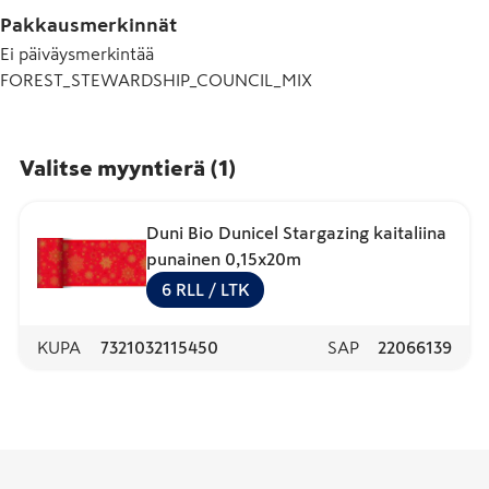
Pakkausmerkinnät
Ei päiväysmerkintää
FOREST_STEWARDSHIP_COUNCIL_MIX
Valitse myyntierä
(
1
)
Duni Bio Dunicel Stargazing kaitaliina
punainen 0,15x20m
6
RLL
/ LTK
KUPA
7321032115450
SAP
22066139