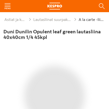
Astiat ja kattaus
Lautasliinat suurpakkaukset
A la carte -liinat
Duni Dunilin Opulent leaf green lautasliina
40x40cm 1/4 45kpl