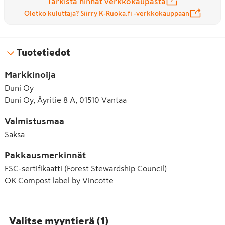
Tarkista hinnat verkkokaupasta
Oletko kuluttaja? Siirry K-Ruoka.fi -verkkokauppaan
Tuotetiedot
Markkinoija
Duni Oy
Duni Oy, Äyritie 8 A, 01510 Vantaa
Valmistusmaa
Saksa
Pakkausmerkinnät
FSC-sertifikaatti (Forest Stewardship Council)
OK Compost label by Vincotte
Valitse myyntierä
(
1
)