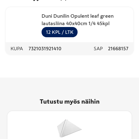
Duni Dunilin Opulent leaf green
lautasliina 40x40cm 1/4 45kpl
12
KPL
/ LTK
KUPA
7321031921410
SAP
21668157
Tutustu myös näihin