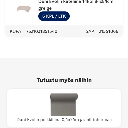
Duni Evolin kateliina 14kpl 84x84cm
greige
6
KPL
/ LTK
KUPA
7321031851540
SAP
21551066
Tutustu myös näihin
Duni Evolin poikkiliina 0,4x24m graniitinharmaa