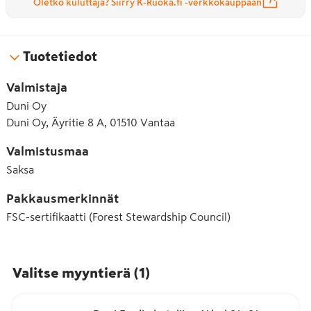
Oletko kuluttaja? Siirry K-Ruoka.fi -verkkokauppaan
Tuotetiedot
Valmistaja
Duni Oy
Duni Oy, Äyritie 8 A, 01510 Vantaa
Valmistusmaa
Saksa
Pakkausmerkinnät
FSC-sertifikaatti (Forest Stewardship Council)
Valitse myyntierä
(
1
)