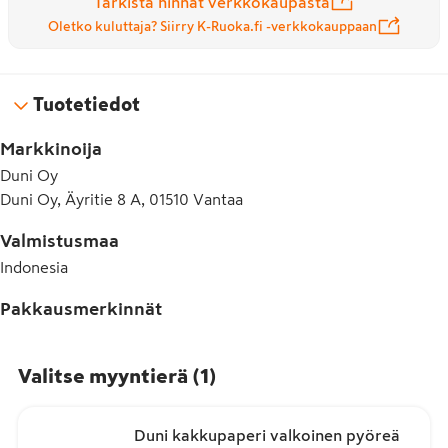
Tarkista hinnat verkkokaupasta
Oletko kuluttaja? Siirry K-Ruoka.fi -verkkokauppaan
Tuotetiedot
Markkinoija
Duni Oy
Duni Oy, Äyritie 8 A, 01510 Vantaa
Valmistusmaa
Indonesia
Pakkausmerkinnät
Valitse myyntierä
(
1
)
Duni kakkupaperi valkoinen pyöreä