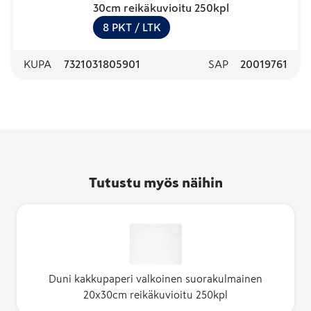
30cm reikäkuvioitu 250kpl
8
PKT
/ LTK
KUPA
7321031805901
SAP
20019761
Tutustu myös näihin
Duni kakkupaperi valkoinen suorakulmainen
20x30cm reikäkuvioitu 250kpl