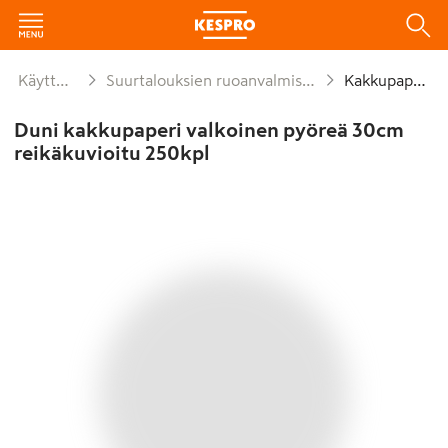
Käyttötavara
Suurtalouksien ruoanvalmistusmateriaalit
Kakkupaperit
Duni kakkupaperi valkoinen pyöreä 30cm
reikäkuvioitu 250kpl