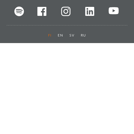
FI
EN
SV
RU
Pikalinkit
Oiva-raportit
Laskut ja maksut
Ota yhteyttä
Anna palautetta
Tukku
Usein kysyttyä
Haluan asiakkaaksi
Käyttöturvatiedotteet
Tilaa uutiskirje