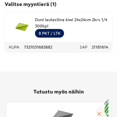
Valitse myyntierä
(
1
)
Duni lautasliina kiwi 24x24cm 2krs 1/4
300kpl
8
PKT
/ LTK
KUPA
7321031683882
SAP
21181614
Tutustu myös näihin