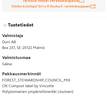
Tarkista hinnat verkkokaupasta
Oletko kuluttaja? Siirry K-Ruoka.fi -verkkokauppaan
Tuotetiedot
Valmistaja
Duni AB
Box 237, SE-20122 Malmö
Valmistusmaa
Saksa
Pakkausmerkinnät
FOREST_STEWARDSHIP_COUNCIL_MIX
OK Compost label by Vincotte
Pohjoismainen ympäristömerkki (Joutsen)