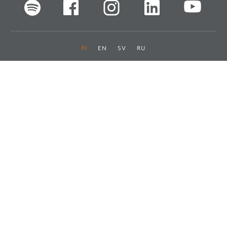
FI
EN
SV
RU
Pikalinkit
Oiva-raportit
Laskut ja maksut
Ota yhteyttä
Anna palautetta
Tukku
Usein kysyttyä
Haluan asiakkaaksi
Käyttöturvatiedotteet
Tilaa uutiskirje
Ota yhteyttä