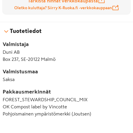
Tarkista hinnat verkkokaupasta
Oletko kuluttaja? Siirry K-Ruoka.fi -verkkokauppaan
Tuotetiedot
Valmistaja
Duni AB
Box 237, SE-20122 Malmö
Valmistusmaa
Saksa
Pakkausmerkinnät
FOREST_STEWARDSHIP_COUNCIL_MIX
OK Compost label by Vincotte
Pohjoismainen ympäristömerkki (Joutsen)