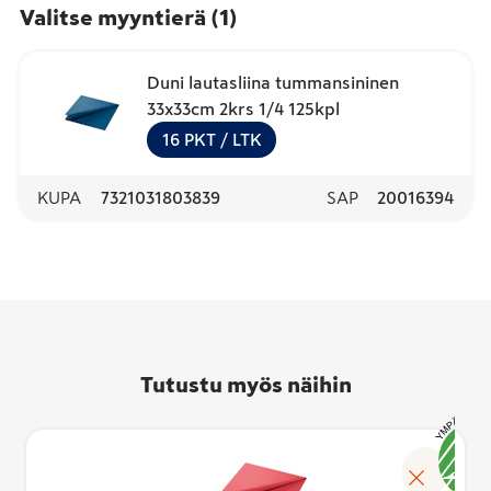
Valitse myyntierä
(
1
)
Duni lautasliina tummansininen
33x33cm 2krs 1/4 125kpl
16
PKT
/ LTK
KUPA
7321031803839
SAP
20016394
Tutustu myös näihin