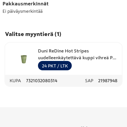
Pakkausmerkinnät
Ei päiväysmerkintää
Valitse myyntierä
(
1
)
Duni ReDine Hot Stripes
uudelleenkäytettävä kuppi vihreä PP
36cl 10kpl
24
PKT
/ LTK
KUPA
7321032080314
SAP
21987948