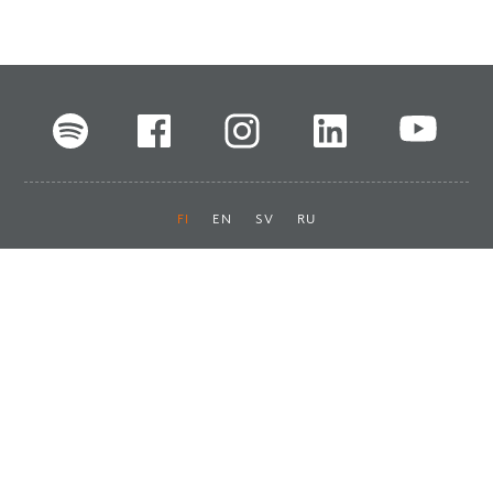
FI
EN
SV
RU
Pikalinkit
Oiva-raportit
Laskut ja maksut
Ota yhteyttä
Anna palautetta
Tukku
Usein kysyttyä
Haluan asiakkaaksi
Käyttöturvatiedotteet