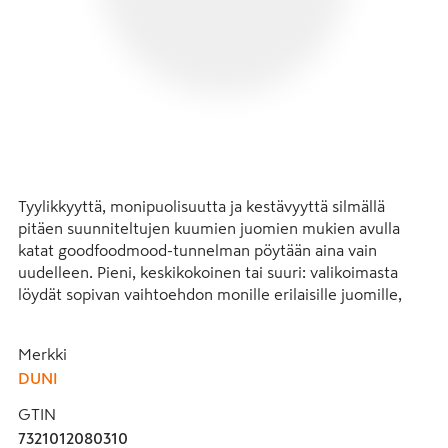
Tyylikkyyttä, monipuolisuutta ja kestävyyttä silmällä 
pitäen suunniteltujen kuumien juomien mukien avulla 
katat goodfoodmood-tunnelman pöytään aina vain 
uudelleen. Pieni, keskikokoinen tai suuri: valikoimasta 
löydät sopivan vaihtoehdon monille erilaisille juomille, 
jotka voit tarjoilla tyylikkäästä vihreänsävyisestä mukista. 
Tukevasta PP-materiaalista valmistetut 
Merkki
uudelleenkäytettävät kuumien juomien mukit ovat 
DUNI
mikroaaltouunin kestäviä sekä konepestäviä. 
Viimeistelemällä mukin yhteensopivalla kannella 
GTIN
varmistat miellyttävän ja vuotamattoman takeaway-
7321012080310
kokemuksen. Valmistettu Euroopassa.