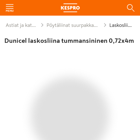
Astiat ja kattaus
Pöytäliinat suurpakkaukset
Laskosliinat
Dunicel laskosliina tummansininen 0,72x4m