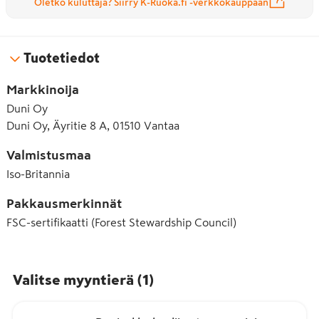
Oletko kuluttaja? Siirry K-Ruoka.fi -verkkokauppaan
Tuotetiedot
Markkinoija
Duni Oy
Duni Oy, Äyritie 8 A, 01510 Vantaa
Valmistusmaa
Iso-Britannia
Pakkausmerkinnät
FSC-sertifikaatti (Forest Stewardship Council)
Valitse myyntierä
(
1
)