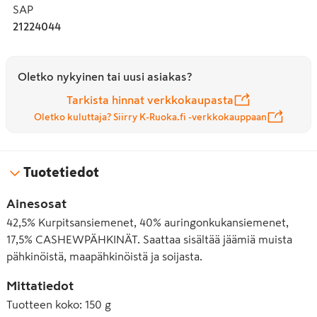
SAP
21224044
Oletko nykyinen tai uusi asiakas?
Tarkista hinnat verkkokaupasta
Oletko kuluttaja? Siirry K-Ruoka.fi -verkkokauppaan
Tuotetiedot
Ainesosat
42,5% Kurpitsansiemenet, 40% auringonkukansiemenet,
17,5% CASHEWPÄHKINÄT. Saattaa sisältää jäämiä muista
pähkinöistä, maapähkinöistä ja soijasta.
Mittatiedot
Tuotteen koko
:
150 g