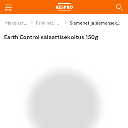
Makeiset ja naposteltavat
Pähkinät, mantelit, siemenet
Siemenet ja siemensekoitukset
Earth Control salaattisekoitus 150g