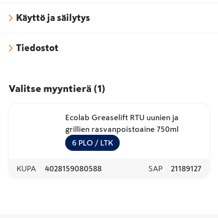
Käyttö ja säilytys
Tiedostot
Valitse myyntierä
(
1
)
Ecolab Greaselift RTU uunien ja
grillien rasvanpoistoaine 750ml
6
PLO
/ LTK
KUPA
4028159080588
SAP
21189127