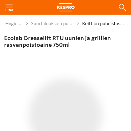
Hygienia ja siivous
Suurtalouksien puhdistus- ja hoitoaineet
Keittiön puhdistusaineet
Ecolab Greaselift RTU uunien ja grillien
rasvanpoistoaine 750ml