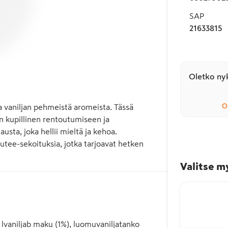
SAP
21633815
Oletko nyk
O
a vaniljan pehmeistä aromeista. Tässä 
n kupillinen rentoutumiseen ja 
ta, joka hellii mieltä ja kehoa.

utee-sekoituksia, jotka tarjoavat hetken 
Valitse m
lvaniljab maku (1%), luomuvaniljatanko