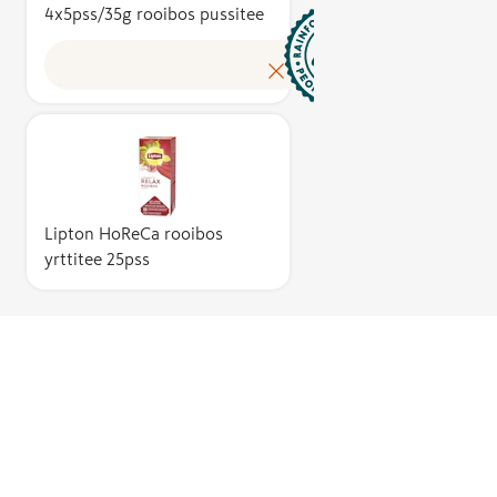
4x5pss/35g rooibos pussitee
ja ekosystee
suojelu,
työntekijöide
oikeudenmuk
ja turvalliset
työolosuhtee
kestävien
viljelymenet
ja luonnonva
Lipton HoReCa rooibos
vastuullinen
yrttitee 25pss
hallinta. Rain
Alliance -mer
voittoa
tavoittelema
Rainforest Al
-järjestön
omistama.