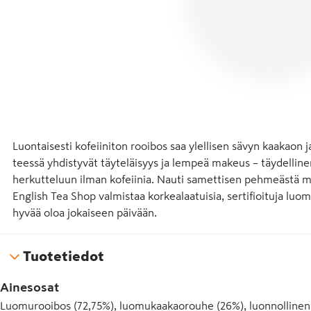
Luontaisesti kofeiiniton rooibos saa ylellisen sävyn kaakaon j
teessä yhdistyvät täyteläisyys ja lempeä makeus – täydelline
herkutteluun ilman kofeiinia. Nauti samettisen pehmeästä maus
English Tea Shop valmistaa korkealaatuisia, sertifioituja luom
hyvää oloa jokaiseen päivään.
Tuotetiedot
Ainesosat
Luomurooibos (72,75%), luomukaakaorouhe (26%), luonnollinen 