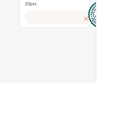
vastuullinen
20pss
mien
ja eko
hallinta. Rainforest
suojelu
Alliance -merkki on
Lue lisää
n
työnte
voittoa
aiset
oikeud
tavoittelemattoman
ja turva
Rainforest Alliance
t sekä
työolo
-järjestön
kestäv
omistama.
elmien
viljel
rojen
ja luo
vastuul
forest
hallint
kki on
Allianc
voittoa
ttoman
tavoit
liance
Rainfor
-järjes
omista