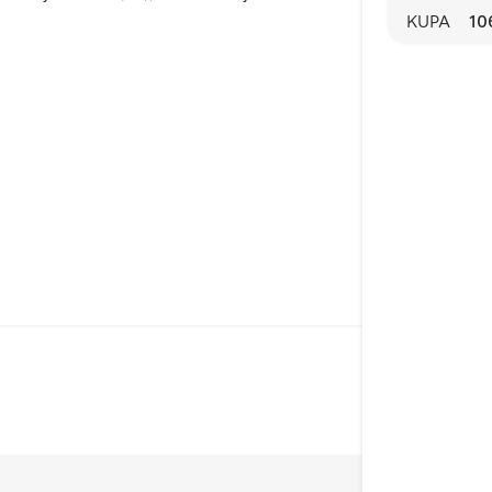
KUPA
10
Rainforest Alliance
-sertifioitu tuote
täyttää tiukat