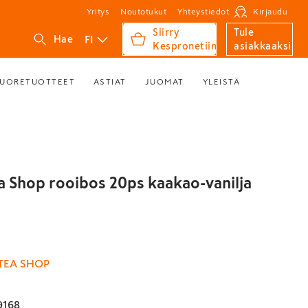
Yritys
Noutotukut
Yhteystiedot
Kirjaudu
Siirry
Tule
FI
Hae
Kespronetiin
asiakkaaksi
UORETUOTTEET
ASTIAT
JUOMAT
YLEISTÄ
ea Shop rooibos 20ps kaakao-vanilja
TEA SHOP
9168