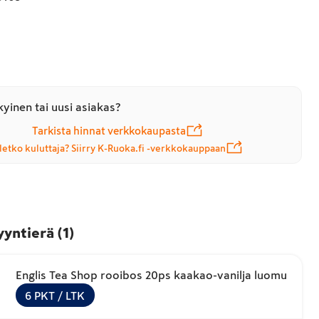
yinen tai uusi asiakas?
Tarkista hinnat verkkokaupasta
letko kuluttaja? Siirry K-Ruoka.fi -verkkokauppaan
yyntierä
(
1
)
Englis Tea Shop rooibos 20ps kaakao-vanilja luomu
6
PKT
/ LTK