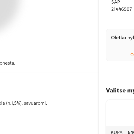
SAP
21446907
Oletko nyk
O
lohesta.
Valitse m
a (n.1,5%), savuaromi.
KUPA
64