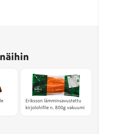
näihin
le
Eriksson lämminsavustettu
kirjolohifile n. 800g vakuumi