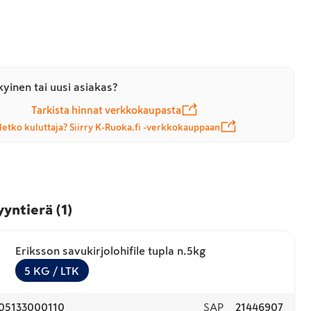
yinen tai uusi asiakas?
Tarkista hinnat verkkokaupasta
letko kuluttaja? Siirry K-Ruoka.fi -verkkokauppaan
yyntierä
(
1
)
Eriksson savukirjolohifile tupla n.5kg
5
KG
/ LTK
05133000110
SAP
21446907