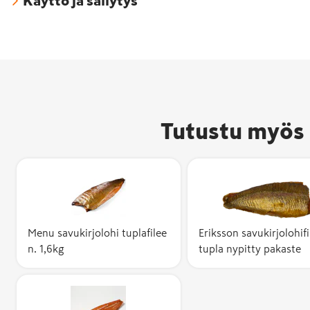
Käyttö ja säilytys
Tutustu myös 
Menu savukirjolohi tuplafilee
Eriksson savukirjolohifi
n. 1,6kg
tupla nypitty pakaste