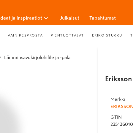
Ideat ja inspiraatiot
Julkaisut
Tapahtumat
VAIN KESPROSTA
PIENTUOTTAJAT
ERIKOISTUKKU
T
Lämminsavukirjolohifile ja -pala
Eriksson 
Merkki
ERIKSSO
GTIN
23513601