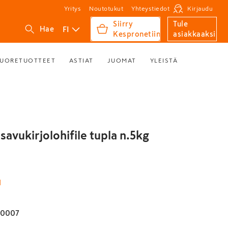
Yritys
Noutotukut
Yhteystiedot
Kirjaudu
Siirry
Tule
FI
Hae
Kespronetiin
asiakkaaksi
UORETUOTTEET
ASTIAT
JUOMAT
YLEISTÄ
savukirjolohifile tupla n.5kg
N
00007