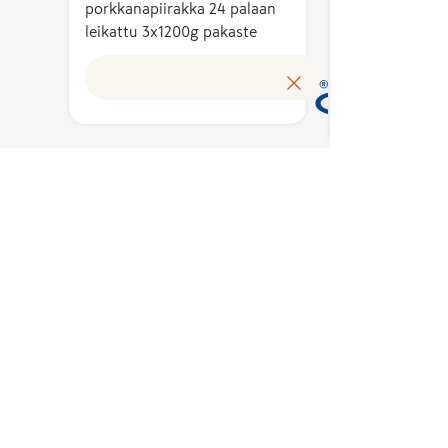
tuotte
porkkanapiirakka 24 palaan
leikattu 3x1200g pakaste
omakus
arvosta.
Avainl
ttaa
tunnis
Lue lisää
n
suomal
työn
tuloks
tukemaan
kotima
työllis
Merkin
käyttö
en
myönt
emusten
peruste
lan
asiantu
sta koottu
puolue
Avainl
erkin
toimik