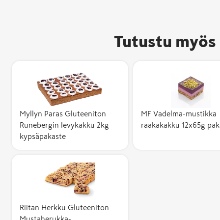
Tutustu myös 
Myllyn Paras Gluteeniton
MF Vadelma-mustikka
Avainlippu-m
Runebergin levykakku 2kg
raakakakku 12x65g pak
kertoo, että 
kypsäpakaste
valmistettu 
ja sen
kotimaisuusa
vähintään 50
Kotimaisuusa
kuvaa suomal
Riitan Herkku Gluteeniton
kustannusten
Mustaherukka-