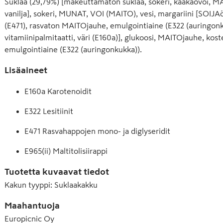
Suklaa (29,79%) [makeuttamaton suklaa, sokeri, kaakaovoi, M
vanilja], sokeri, MUNAT, VOI (MAITO), vesi, margariini [SOIJAöl
(E471), rasvaton MAITOjauhe, emulgointiaine (E322 (auringonk
vitamiinipalmitaatti, väri (E160a)], glukoosi, MAITOjauhe, koste
emulgointiaine (E322 (auringonkukka)).
Lisäaineet
E160a Karotenoidit
E322 Lesitiinit
E471 Rasvahappojen mono- ja diglyseridit
E965(ii) Maltitolisiirappi
Tuotetta kuvaavat tiedot
Kakun tyyppi
:
Suklaakakku
Maahantuoja
Europicnic Oy