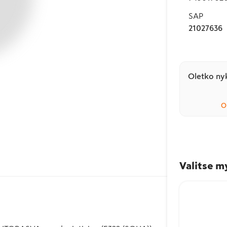
SAP
21027636
Oletko nyk
O
Valitse m