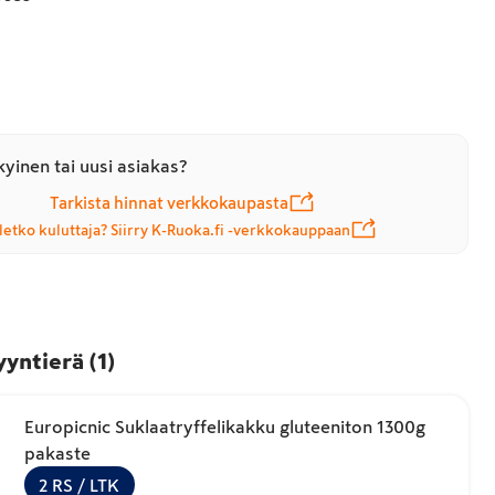
yinen tai uusi asiakas?
Tarkista hinnat verkkokaupasta
letko kuluttaja? Siirry K-Ruoka.fi -verkkokauppaan
yyntierä
(
1
)
Europicnic Suklaatryffelikakku gluteeniton 1300g
pakaste
2
RS
/ LTK