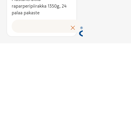
tuotteen
raparperipiirakka 1350g, 24
palaa pakaste
omakustannus
Avainlippu au
tunnistamaa
suomalaisen 
tuloksen ja 
kotimaista
työllisyyttä. 
käyttöoikeud
myöntää hak
perusteella a
asiantuntijoi
puolueeton
Avainlippu-m
toimikunta.