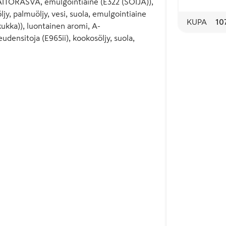
AITORASVA, emulgointiaine (E322 (SOIJA)),
jy, palmuöljy, vesi, suola, emulgointiaine
KUPA
10
ukka)), luontainen aromi, A-
udensitoja (E965ii), kookosöljy, suola,