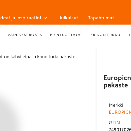
Ideat ja inspiraatiot
Julkaisut
Tapahtumat
VAIN KESPROSTA
PIENTUOTTAJAT
ERIKOISTUKKU
T
niton kahvileipä ja konditoria pakaste
Europicn
pakaste
Merkki
EUROPIC
GTIN
74901702