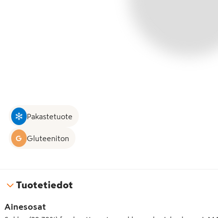
Pakastetuote
G
Gluteeniton
Tuotetiedot
Ainesosat