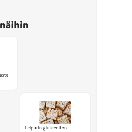
näihin
Avainl
erkki
aste
kertoo,
tuote on
valmis
Suomessa
ja sen
kotima
ste on
vähint
 %.
Kotima
ste
kuvaa 
aisten
kustan
Leipurin gluteeniton
 osuutta