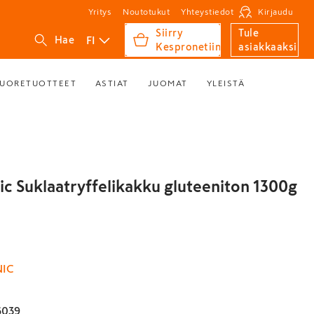
Yritys
Noutotukut
Yhteystiedot
Kirjaudu
Siirry
Tule
FI
Hae
Kespronetiin
asiakkaaksi
UORETUOTTEET
ASTIAT
JUOMAT
YLEISTÄ
ic Suklaatryffelikakku gluteeniton 1300g
NIC
6039