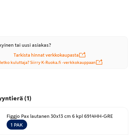
yinen tai uusi asiakas?
Tarkista hinnat verkkokaupasta
letko kuluttaja? Siirry K-Ruoka.fi -verkkokauppaan
yyntierä
(
1
)
Figgjo Pax lautanen 30x13 cm 6 kpl 6914HH-GRE
1
PAK