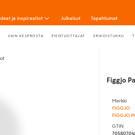
Ideat ja inspiraatiot
Julkaisut
Tapahtumat
VAIN KESPROSTA
PIENTUOTTAJAT
ERIKOISTUKKU
T
tot
Figgjo P
Merkki
FIGGJO
FIGGJO P
GTIN
70580704