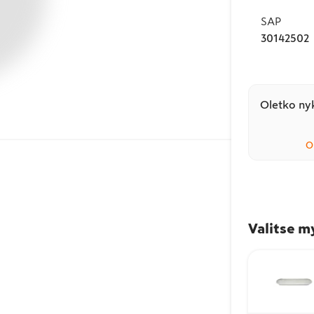
SAP
30142502
Oletko nyk
O
Valitse m