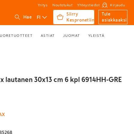
Yritys
Noutotukut
Yhteystiedot
Kirjaudu
Siirry
Tule
FI
Hae
Kespronetiin
asiakkaaksi
UORETUOTTEET
ASTIAT
JUOMAT
YLEISTÄ
ax lautanen 30x13 cm 6 kpl 6914HH-GRE
AX
85268