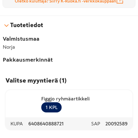
Oletko kuluttaja? Siirry K-Ruoka.fi -verkkokauppaan
Tuotetiedot
Valmistusmaa
Norja
Pakkausmerkinnät
Valitse myyntierä
(
1
)
Figgjo ryhmäartikkeli
1
KPL
KUPA
6408640888721
SAP
20092589