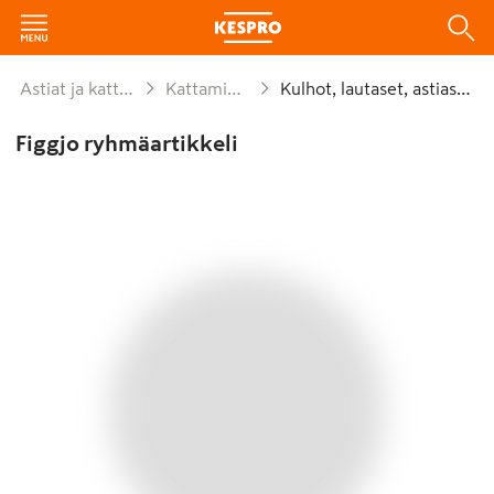
Astiat ja kattaus
Kattaminen
Kulhot, lautaset, astiastot
Figgjo ryhmäartikkeli