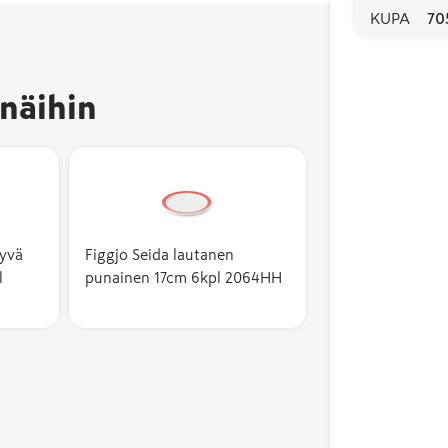
KUPA
70
näihin
syvä
Figgjo Seida lautanen
l
punainen 17cm 6kpl 2064HH