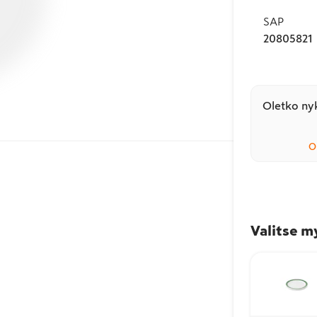
SAP
20805821
Oletko nyk
O
Valitse m