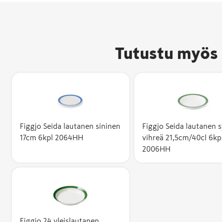
Tutustu myös 
Figgjo Seida lautanen sininen
Figgjo Seida lautanen 
17cm 6kpl 2064HH
vihreä 21,5cm/40cl 6kp
2006HH
Figgjo 24 yleislautanen