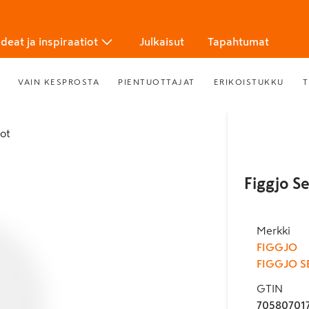
Ideat ja inspiraatiot
Julkaisut
Tapahtumat
VAIN KESPROSTA
PIENTUOTTAJAT
ERIKOISTUKKU
T
tot
Figgjo S
Merkki
FIGGJO
FIGGJO S
GTIN
70580701