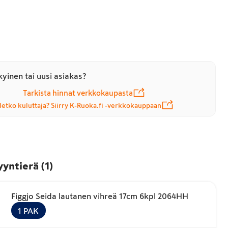
yinen tai uusi asiakas?
Tarkista hinnat verkkokaupasta
letko kuluttaja? Siirry K-Ruoka.fi -verkkokauppaan
yyntierä
(
1
)
Figgjo Seida lautanen vihreä 17cm 6kpl 2064HH
1
PAK