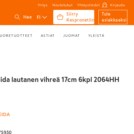
Yritys
Noutotukut
Yhteystiedot
Kirjaudu
Siirry
Tule
FI
Hae
Kespronetiin
asiakkaaksi
UORETUOTTEET
ASTIAT
JUOMAT
YLEISTÄ
eida lautanen vihreä 17cm 6kpl 2064HH
EIDA
75930