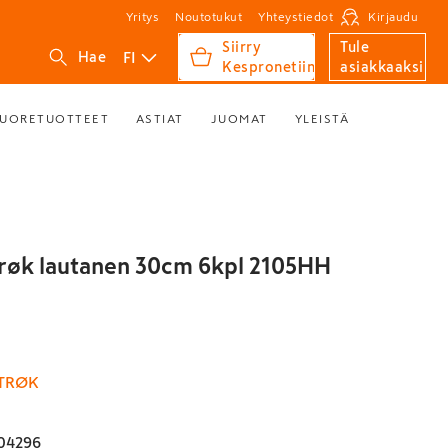
Yritys
Noutotukut
Yhteystiedot
Kirjaudu
Siirry
Tule
FI
Hae
Kespronetiin
asiakkaaksi
UORETUOTTEET
ASTIAT
JUOMAT
YLEISTÄ
trøk lautanen 30cm 6kpl 2105HH
STRØK
04296