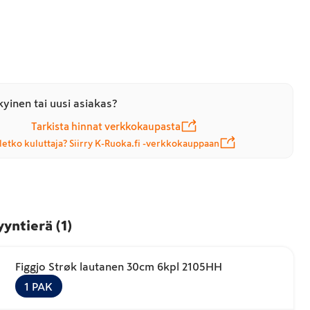
yinen tai uusi asiakas?
Tarkista hinnat verkkokaupasta
letko kuluttaja? Siirry K-Ruoka.fi -verkkokauppaan
yyntierä
(
1
)
Figgjo Strøk lautanen 30cm 6kpl 2105HH
1
PAK