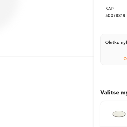
SAP
30078819
Oletko nyk
O
Valitse m