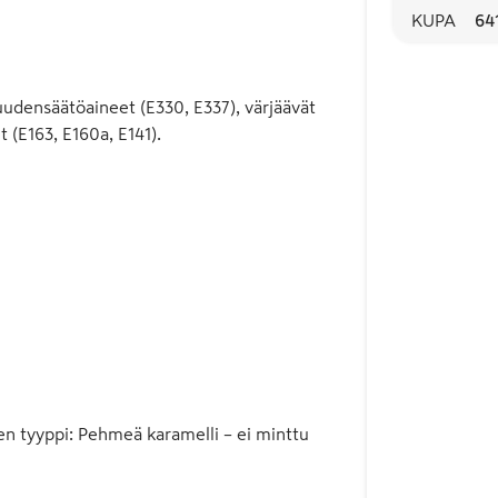
KUPA
64
muudensäätöaineet (E330, E337), värjäävät
it (E163, E160a, E141).
en tyyppi
:
Pehmeä karamelli – ei minttu