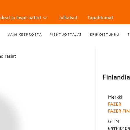
Ideat ja inspiraatiot
Julkaisut
Tapahtumat
VAIN KESPROSTA
PIENTUOTTAJAT
ERIKOISTUKKU
T
adirasiat
Finlandi
Merkki
FAZER
FAZER FI
GTIN
641140104