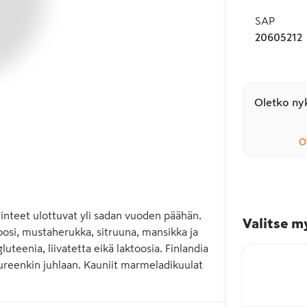
SAP
20605212
Oletko nyk
O
inteet ulottuvat yli sadan vuoden päähän. 
Valitse m
oosi, mustaherukka, sitruuna, mansikka ja 
luteenia, liivatetta eikä laktoosia. Finlandia 
ureenkin juhlaan. Kauniit marmeladikuulat 