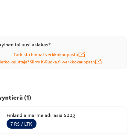
yinen tai uusi asiakas?
Tarkista hinnat verkkokaupasta
letko kuluttaja? Siirry K-Ruoka.fi -verkkokauppaan
yyntierä
(
1
)
Finlandia marmeladirasia 500g
7
RS
/ LTK