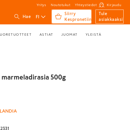
Yritys
Noutotukut
Yhteystiedot
Kirjaudu
Siirry
Tule
FI
Hae
Kespronetiin
asiakkaaksi
UORETUOTTEET
ASTIAT
JUOMAT
YLEISTÄ
a marmeladirasia 500g
NLANDIA
2331