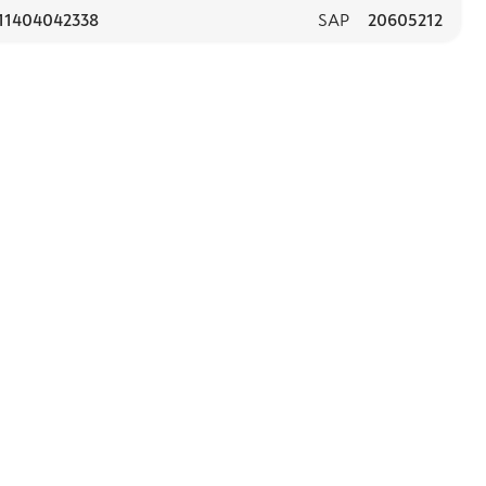
11404042338
SAP
20605212