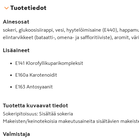
Tuotetiedot
Ainesosat
sokeri, glukoosisiirappi, vesi, hyytelöimisaine (E440), happa
elintarvikkeet (bataatti-, omena- ja saffloritiiviste), aromit, vär
Lisäaineet
E141 Klorofyllikuparikompleksit
E160a Karotenoidit
E163 Antosyaanit
E330 Sitruunahappo
Tuotetta kuvaavat tiedot
E337 Natriumkaliumtartraatti
Sokeripitoisuus
:
Sisältää sokeria
Makeisten/keinotekoisia makeutusaineita sisältävien makeist
E440 Pektiini
Valmistaja