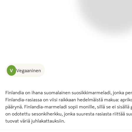
V
Vegaaninen
Finlandia on ihana suomalainen suosikkimarmeladi, jonka per
Finlandia-rasiassa on viisi raikkaan hedelmäistä makua: aprik
päärynä. Finlandia-marmeladi sopii monille, sillä se ei sisällä g
on odotettu sesonkiherkku, jonka suuresta rasiasta riittää su
tuovat väriä juhlakattauksiin.