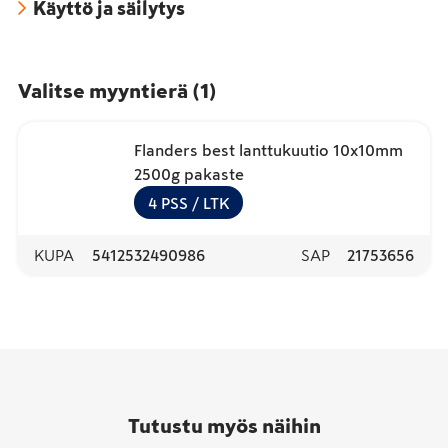
Käyttö ja säilytys
Valitse myyntierä
(
1
)
Flanders best lanttukuutio 10x10mm
2500g pakaste
4
PSS
/ LTK
KUPA
5412532490986
SAP
21753656
Tutustu myös näihin