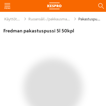
Käyttötavara
Ruoansäil.-/pakkausmateriaalit
Pakastuspussit
Fredman pakastuspussi 5l 50kpl