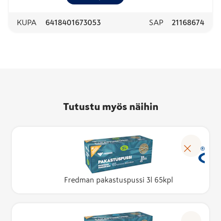
KUPA
6418401673053
SAP
21168674
Tutustu myös näihin
Fredman pakastuspussi 3l 65kpl