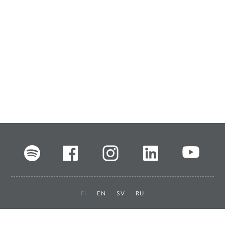
FI
EN
SV
RU