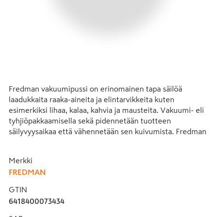
Fredman vakuumipussi on erinomainen tapa säilöä 
laadukkaita raaka-aineita ja elintarvikkeita kuten 
esimerkiksi lihaa, kalaa, kahvia ja mausteita. Vakuumi- eli 
tyhjiöpakkaamisella sekä pidennetään tuotteen 
säilyvyysaikaa että vähennetään sen kuivumista. Fredman 
vakuumiPussit soveltuvat erinomaisesti myös lihan 
raakakypsytykseen, pakastamiseen sekä sous vide -
Merkki
kypsentämiseen.

FREDMAN
Fredman vakuumirulla on 100 my paksuisesta, BPA-
GTIN
vapaasta monikerrosmateriaalista (PA/PE) valmistettu ja 
6418400073434
kahdelta sivulta suljettu vakuumirulla. Rullasta voit 
katkaista juuri tarvitsemasi kokoisen vakuumipussin ja 