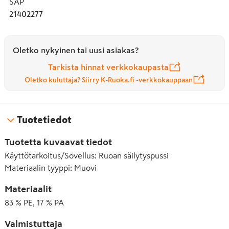
SAP
vältät hukkapalat. Huom! Rullasta katkaistu vakuumipussi 
21402277
on suljettava molemmista päistä.

Lämmönkesto:

Oletko nykyinen tai uusi asiakas?
- Pakastaessa -25°C

- Kypsennyksessä: max 100°C, 2h.
Tarkista hinnat verkkokaupasta
Oletko kuluttaja? Siirry K-Ruoka.fi -verkkokauppaan
Tuotetiedot
Tuotetta kuvaavat tiedot
Käyttötarkoitus/Sovellus
:
Ruoan säilytyspussi
Materiaalin tyyppi
:
Muovi
Materiaalit
83 % PE, 17 % PA
Valmistuttaja