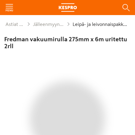
Astiat ja kattaus
Jälleenmyyntipakkaukset
Leipä- ja leivonnaispakkaukset
Fredman vakuumirulla 275mm x 6m uritettu
2rll