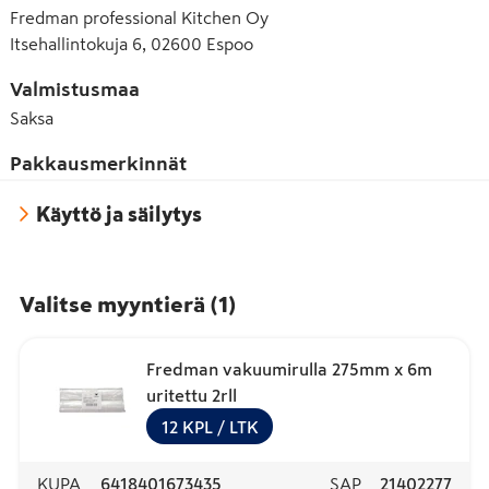
Fredman professional Kitchen Oy
Itsehallintokuja 6, 02600 Espoo
Valmistusmaa
Saksa
Pakkausmerkinnät
Käyttö ja säilytys
Valitse myyntierä
(
1
)
Fredman vakuumirulla 275mm x 6m
uritettu 2rll
12
KPL
/ LTK
KUPA
6418401673435
SAP
21402277